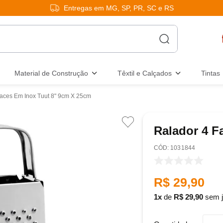
Entregas em MG, SP, PR, SC e RS
Material de Construção
Têxtil e Calçados
Tintas
aces Em Inox Tuut 8" 9cm X 25cm
Ralador 4 F
:
1031844
R$
29
,
90
1
de
R$
29
,
90
sem j