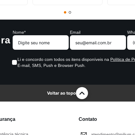
Nome*
Email
Wha
ra
Li e concordo com todos os itens disponíveis na
Política de P
E-mail, SMS, Push e Browser Push.
Voltar ao topo
gurança
Contato
stência técnica
atendimento@milium.c