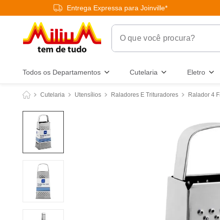
Entrega Expressa para Joinville*
O que você procura?
Termos Mais Buscados
Todos os Departamentos
Cutelaria
Eletro
1
º
chuveiro
Cutelaria
Utensílios
Raladores E Trituradores
Ralador 4 F
2
º
tinta
3
º
torneira
4
º
garrafa térmica
5
º
banheiro
6
º
luminária
7
º
frigideira multiflon
8
º
panelas