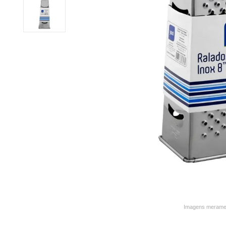
9
º
varal
10
º
caneca
Imagens merament