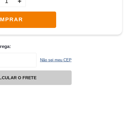
＋
MPRAR
trega:
Não sei meu CEP
LCULAR O FRETE