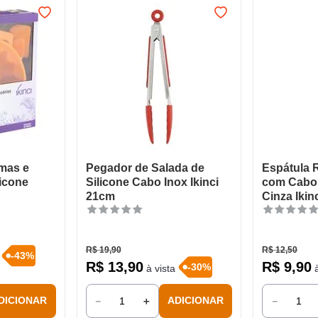
mas e
Pegador de Salada de
Espátula 
licone
Silicone Cabo Inox Ikinci
com Cabo 
21cm
Cinza Ikin
R$
19
,
90
R$
12
,
50
-
43
%
R$
13
,
90
R$
9
,
90
-
30
%
à vista
à
－
＋
－
DICIONAR
ADICIONAR