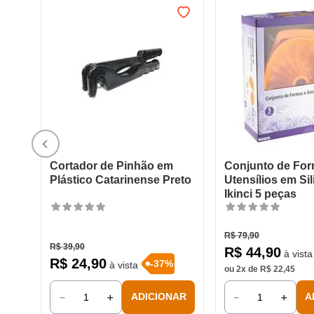
Cortador de Pinhão em
Conjunto de For
Plástico Catarinense Preto
Utensílios em Si
Ikinci 5 peças
R$
79
,
90
R$
39
,
90
R$
44
,
90
à vista
R$
24
,
90
-
37
%
à vista
ou
2
x de
R$
22
,
45
－
＋
－
＋
ADICIONAR
A