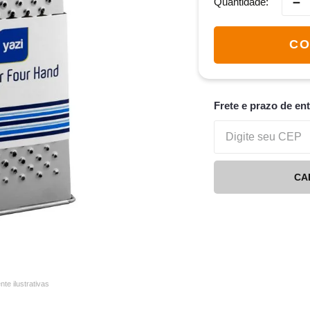
－
Quantidade
CO
Frete e prazo de en
CA
e ilustrativas