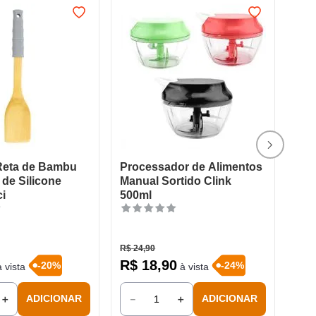
Reta de Bambu
Processador de Alimentos
de Silicone
Manual Sortido Clink
ci
500ml
R$
24
,
90
R$
18
,
90
-
20
%
-
24
%
 vista
à vista
＋
－
＋
ADICIONAR
ADICIONAR