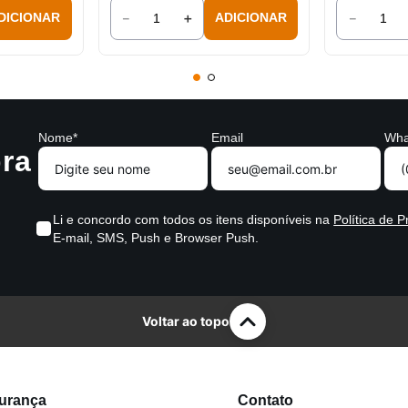
－
＋
－
DICIONAR
ADICIONAR
Nome*
Email
Wha
ra
Li e concordo com todos os itens disponíveis na
Política de P
E-mail, SMS, Push e Browser Push.
Voltar ao topo
gurança
Contato