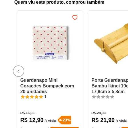
Quem viu este produto, comprou também
Guardanapo Mini
Porta Guardana
Corações Bompack com
Bambu Ikinci 19
20 unidades
17,8cm x 5,8cm
1
R$
16
,
90
R$
28
,
90
R$
12
,
90
R$
21
,
90
-
23
%
à vista
à vista