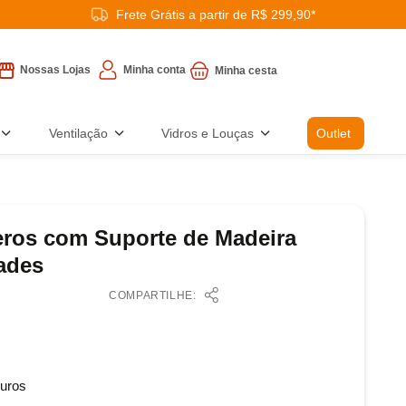
Frete Grátis a partir de R$ 299,90*
Minha conta
Nossas Lojas
Ventilação
Vidros e Louças
Outlet
ros com Suporte de Madeira
dades
COMPARTILHE:
uros