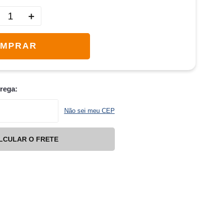
＋
MPRAR
trega:
Não sei meu CEP
LCULAR O FRETE