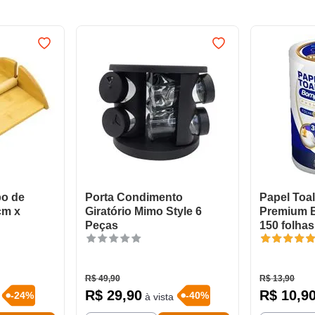
po de
Porta Condimento
Papel Toal
cm x
Giratório Mimo Style 6
Premium 
Peças
150 folhas
R$
49
,
90
R$
13
,
90
R$
29
,
90
R$
10
,
9
-
24
%
-
40
%
à vista