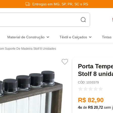
Entregas em MG, SP, PR, SC e RS
Material de Construção
Têxtil e Calçados
Tintas
om Suporte De Madeira Stolf 8 Unidades
Porta Tempe
Stolf 8 uni
:
1030379
R$
82
,
90
4
de
R$
20
,
72
sem j