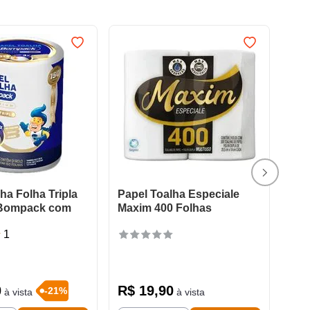
ha Folha Tripla
Papel Toalha Especiale
Bompack com
Maxim 400 Folhas
1
0
R$
19
,
90
-
21
%
à vista
à vista