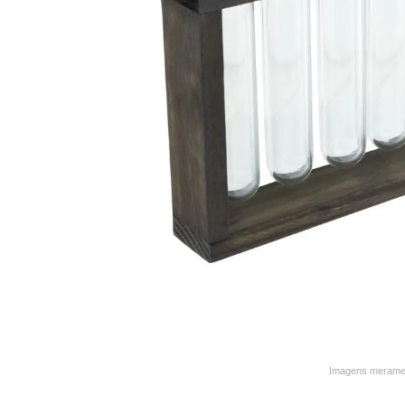
9
º
varal
10
º
caneca
Imagens merament