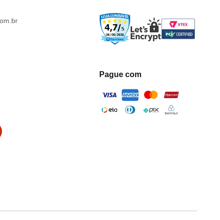
om.br
Pague com