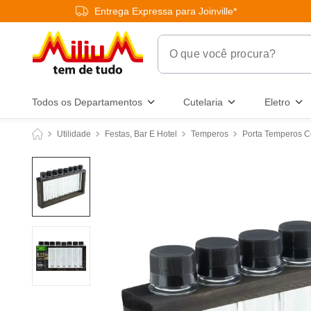
Entrega Expressa para Joinville*
O que você procura?
Termos Mais Buscados
Todos os Departamentos
Cutelaria
Eletro
1
º
chuveiro
Utilidade
Festas, Bar E Hotel
Temperos
Porta Temperos C
2
º
tinta
3
º
torneira
4
º
frigideira multiflon
5
º
garrafa térmica
6
º
banheiro
7
º
luminária
8
º
panelas