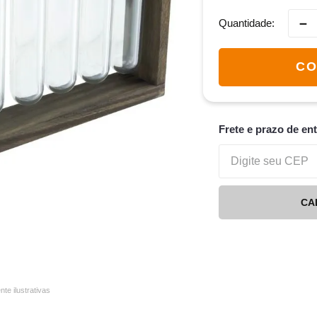
－
Quantidade
CO
Frete e prazo de en
CA
e ilustrativas