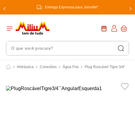
Entrega Expressa para Joinville*
O que você procura?
Termos Mais Buscados
Hidráulica
Conexões
Água Fria
Plug Roscável Tigre 3/4"
1
º
chuveiro
2
º
tinta
3
º
torneira
4
º
garrafa térmica
5
º
banheiro
6
º
luminária