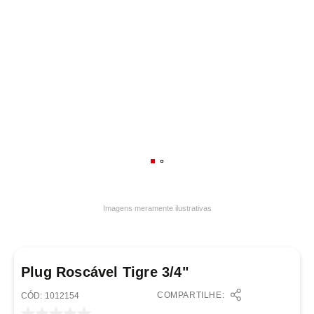
7
º
frigideira multiflon
8
º
panelas
9
º
varal
10
º
caneca
Imagens meramente ilustrativas
Plug Roscável Tigre 3/4"
COMPARTILHE:
:
1012154