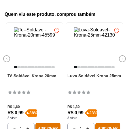
Quem viu este produto, comprou também
Tê Soldável Krona 20mm
Luva Soldável Krona 25mm
R$
1
,
60
R$
1
,
30
R$
0
,
99
R$
0
,
99
-
38
%
-
23
%
à vista
à vista
－
＋
－
＋
ADICIONAR
ADICIONAR