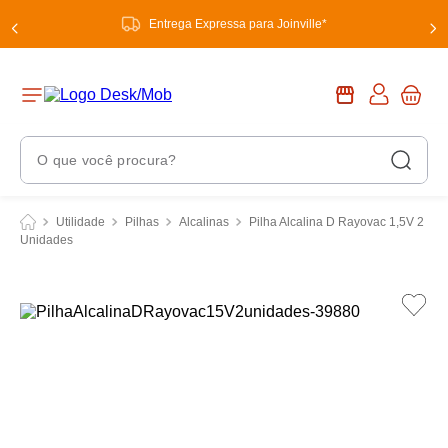
Entrega Expressa para Joinville*
O que você procura?
Termos Mais Buscados
Utilidade
Pilhas
Alcalinas
Pilha Alcalina D Rayovac 1,5V 2
Unidades
1
º
chuveiro
2
º
tinta
3
º
torneira
4
º
garrafa térmica
5
º
banheiro
6
º
luminária