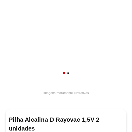
7
º
frigideira multiflon
8
º
panelas
9
º
varal
10
º
caneca
Imagens meramente ilustrativas
Pilha Alcalina D Rayovac 1,5V 2
unidades