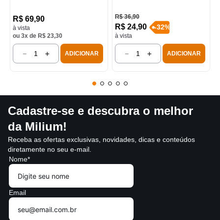
R$
36
,
90
R$
69
,
90
R$
24
,
90
-
32
%
à vista
ou
3
x de
R$
23
,
30
à vista
－
＋
－
＋
ADICIONAR
ADICIONAR
Cadastre-se e descubra o melhor
da Milium!
Receba as ofertas exclusivas, novidades, dicas e conteúdos
diretamente no seu e-mail.
Nome*
Email