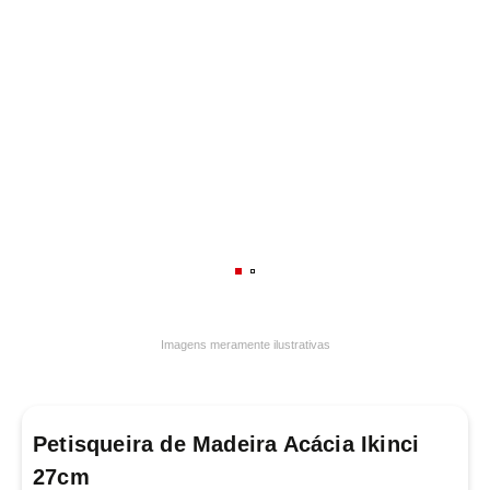
7
º
frigideira multiflon
8
º
panelas
9
º
varal
10
º
caneca
Imagens meramente ilustrativas
Petisqueira de Madeira Acácia Ikinci
27cm