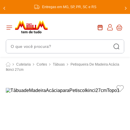
Entregas em MG, SP, PR, SC e RS
O que você procura?
Termos Mais Buscados
Cutelaria
Cortes
Tábuas
Petisqueira De Madeira Acácia
Ikinci 27cm
1
º
chuveiro
2
º
tinta
3
º
torneira
4
º
garrafa térmica
5
º
banheiro
6
º
luminária