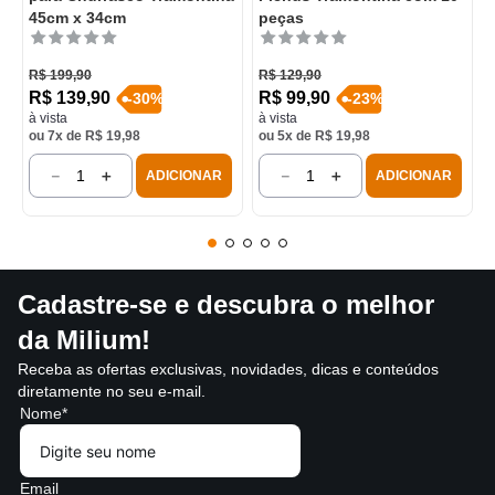
45cm x 34cm
peças
R$
199
,
90
R$
129
,
90
R$
139
,
90
R$
99
,
90
-
30
%
-
23
%
à vista
à vista
ou
7
x de
R$
19
,
98
ou
5
x de
R$
19
,
98
－
＋
－
＋
ADICIONAR
ADICIONAR
Cadastre-se e descubra o melhor
da Milium!
Receba as ofertas exclusivas, novidades, dicas e conteúdos
diretamente no seu e-mail.
Nome*
Email