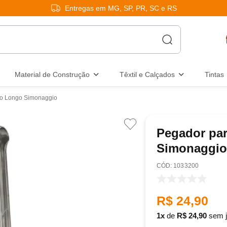
Entregas em MG, SP, PR, SC e RS
Material de Construção
Têxtil e Calçados
Tintas
o Longo Simonaggio
Pegador pa
Simonaggio
:
1033200
R$
24
,
90
1
de
R$
24
,
90
sem j