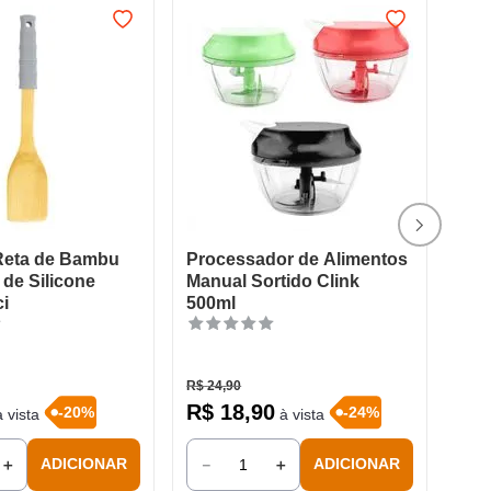
Reta de Bambu
Processador de Alimentos
de Silicone
Manual Sortido Clink
ci
500ml
R$
24
,
90
R$
18
,
90
-
20
%
-
24
%
 vista
à vista
＋
－
＋
ADICIONAR
ADICIONAR