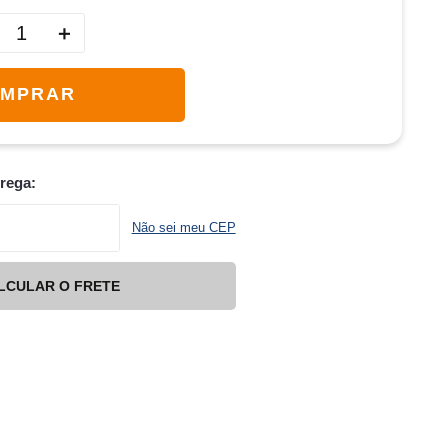
＋
MPRAR
trega:
Não sei meu CEP
LCULAR O FRETE