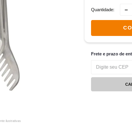
－
Quantidade
CO
Frete e prazo de en
CA
e ilustrativas