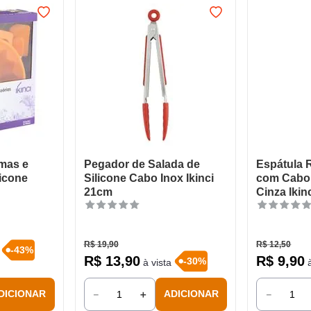
mas e
Pegador de Salada de
Espátula 
licone
Silicone Cabo Inox Ikinci
com Cabo 
21cm
Cinza Ikin
R$
19
,
90
R$
12
,
50
-
43
%
R$
13
,
90
R$
9
,
90
-
30
%
à vista
à
－
＋
－
DICIONAR
ADICIONAR