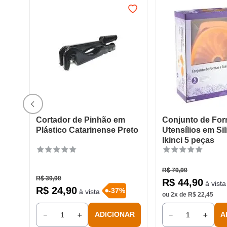
Cortador de Pinhão em
Conjunto de For
Plástico Catarinense Preto
Utensílios em Si
Ikinci 5 peças
R$
79
,
90
R$
39
,
90
R$
44
,
90
à vista
R$
24
,
90
-
37
%
à vista
ou
2
x de
R$
22
,
45
－
＋
－
＋
ADICIONAR
A