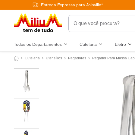
Entrega Expressa para Joinville*
O que você procura?
Termos Mais Buscados
Todos os Departamentos
Cutelaria
Eletro
1
º
chuveiro
Cutelaria
Utensílios
Pegadores
Pegador Para Massa Cab
2
º
tinta
3
º
torneira
4
º
garrafa térmica
5
º
banheiro
6
º
luminária
7
º
frigideira multiflon
8
º
panelas