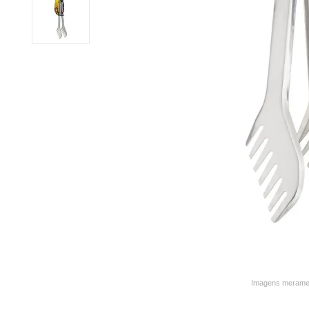
9
º
varal
10
º
caneca
Imagens merament