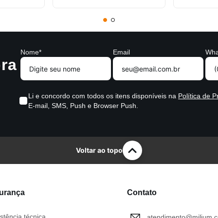
Nome*
Email
Wha
ra
Li e concordo com todos os itens disponíveis na
Política de P
E-mail, SMS, Push e Browser Push.
Voltar ao topo
gurança
Contato
stência técnica
atendimento@milium.c