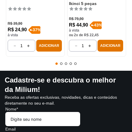
Ikinci 5 peças
R$
79
,
90
R$
39
,
90
R$
44
,
90
-
43
%
R$
24
,
90
-
37
%
à vista
à vista
ou
2
x de
R$
22
,
45
－
＋
－
＋
ADICIONAR
ADICIONAR
Cadastre-se e descubra o melhor
da Milium!
Receba as ofertas exclusivas, novidades, dicas e conteúdos
diretamente no seu e-mail.
Nome*
Email