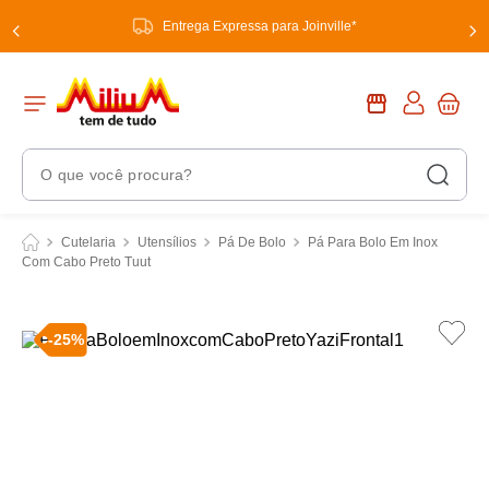
Entrega Expressa para Joinville*
O que você procura?
Termos Mais Buscados
Cutelaria
Utensílios
Pá De Bolo
Pá Para Bolo Em Inox
Com Cabo Preto Tuut
1
º
chuveiro
2
º
tinta
-
25
%
3
º
torneira
4
º
garrafa térmica
5
º
banheiro
6
º
luminária