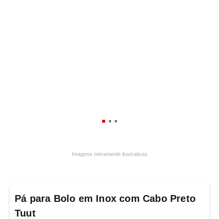
7
º
frigideira multiflon
8
º
panelas
9
º
varal
10
º
caneca
Imagens meramente ilustrativas
Pá para Bolo em Inox com Cabo Preto
Tuut