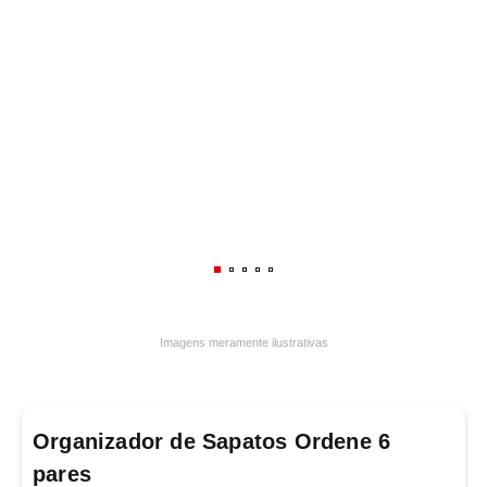
7
º
frigideira multiflon
8
º
panelas
9
º
varal
10
º
caneca
Imagens meramente ilustrativas
Organizador de Sapatos Ordene 6
pares