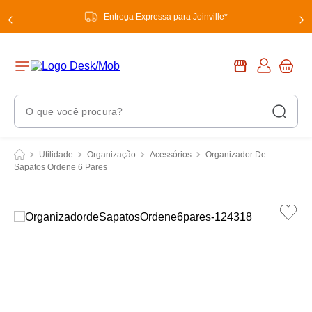
Entrega Expressa para Joinville*
O que você procura?
Termos Mais Buscados
Utilidade
Organização
Acessórios
Organizador De
Sapatos Ordene 6 Pares
1
º
chuveiro
2
º
tinta
3
º
torneira
4
º
garrafa térmica
5
º
banheiro
6
º
luminária