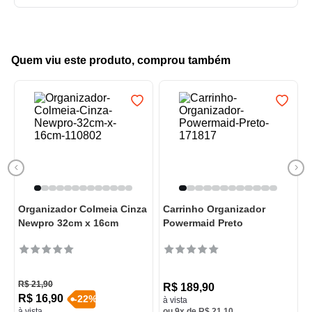
Quem viu este produto, comprou também
Organizador Colmeia Cinza
Carrinho Organizador
Newpro 32cm x 16cm
Powermaid Preto
R$
21
,
90
R$
189
,
90
R$
16
,
90
-
22
%
à vista
à vista
ou
9
x de
R$
21
,
10