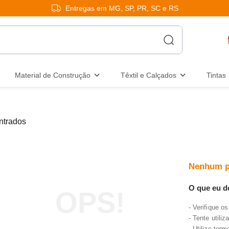
Entregas em MG, SP, PR, SC e RS
Material de Construção
Têxtil e Calçados
Tintas
Nenhum p
O que eu d
Verifique os
Tente utiliz
Utilize ter