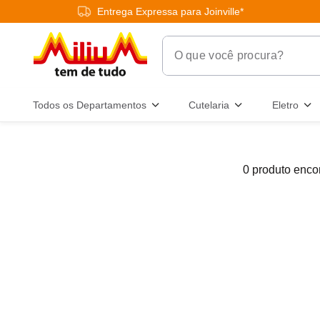
Entrega Expressa para Joinville*
O que você procura?
Termos Mais Buscados
Todos os Departamentos
Cutelaria
Eletro
1
º
chuveiro
2
º
tinta
0
produto
3
º
torneira
4
º
frigideira multiflon
5
º
garrafa térmica
6
º
banheiro
7
º
luminária
8
º
panelas