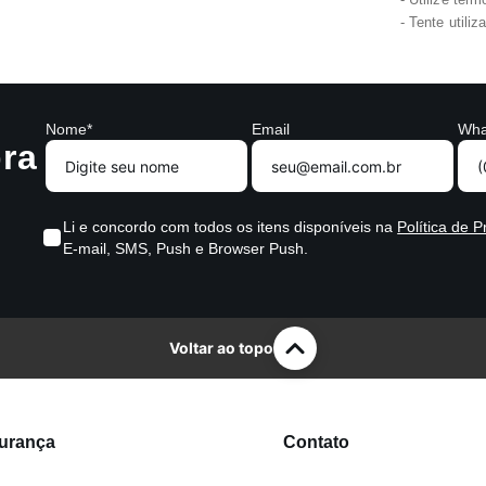
Tente utili
Nome*
Email
Wha
ra
Li e concordo com todos os itens disponíveis na
Política de P
E-mail, SMS, Push e Browser Push.
Voltar ao topo
gurança
Contato