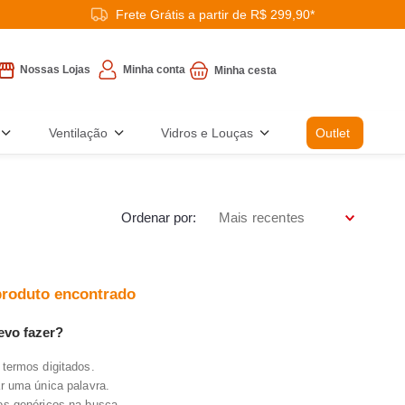
Frete Grátis a partir de R$ 299,90*
Minha conta
Nossas Lojas
Ventilação
Vidros e Louças
Outlet
Ordenar por
Mais recentes
roduto encontrado
evo fazer?
 termos digitados.
ar uma única palavra.
mos genéricos na busca.