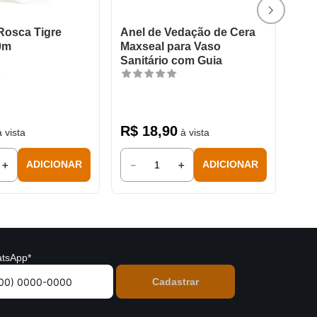
 Rosca Tigre
Anel de Vedação de Cera
0m
Maxseal para Vaso
Sanitário com Guia
R$
18
,
90
 vista
à vista
＋
－
＋
ADICIONAR
ADICIONAR
tsApp*