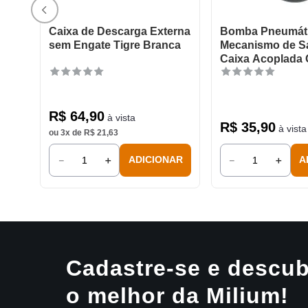
Caixa de Descarga Externa
Bomba Pneumát
sem Engate Tigre Branca
Mecanismo de Sa
Caixa Acoplada 
R$
64
,
90
à vista
R$
35
,
90
à vista
ou
3
x de
R$
21
,
63
－
＋
－
＋
ADICIONAR
A
Cadastre-se e descub
o melhor da Milium!