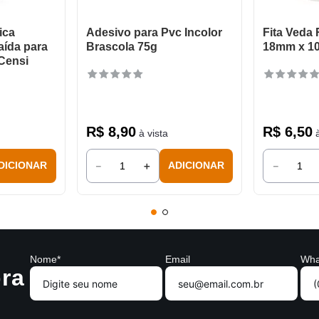
ica
Adesivo para Pvc Incolor
Fita Veda
ída para
Brascola 75g
18mm x 1
Censi
R$
8
,
90
R$
6
,
50
à vista
à
－
＋
－
DICIONAR
ADICIONAR
Nome*
Email
Wha
ra