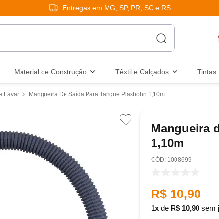
Entregas em MG, SP, PR, SC e RS
Material de Construção
Têxtil e Calçados
Tintas
e Lavar
Mangueira De Saída Para Tanque Plasbohn 1,10m
Mangueira d
1,10m
:
1008699
R$
10
,
90
1
de
R$
10
,
90
sem j