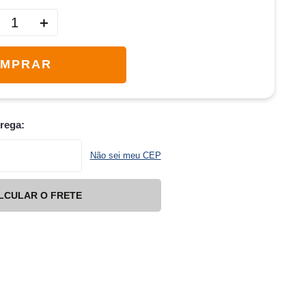
＋
MPRAR
trega:
Não sei meu CEP
LCULAR O FRETE