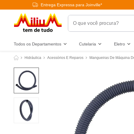
Entrega Expressa para Joinville*
O que você procura?
Termos Mais Buscados
Todos os Departamentos
Cutelaria
Eletro
1
º
chuveiro
Hidráulica
Acessórios E Reparos
Mangueiras De Máquina D
2
º
tinta
3
º
torneira
4
º
frigideira multiflon
5
º
garrafa térmica
6
º
banheiro
7
º
luminária
8
º
panelas