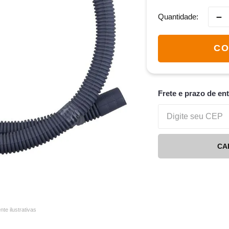
－
Quantidade
CO
Frete e prazo de en
CA
e ilustrativas