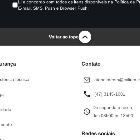
Li e concordo com todos os itens disponíveis na
Política de P
E-mail, SMS, Push e Browser Push.
Voltar ao topo
gurança
Contato
stência técnica
atendimento@milium.c
(47) 3145-1001
ga
De segunda à sexta,
cidade
das 08h00 às 18h00.
mento
Redes sociais
tes