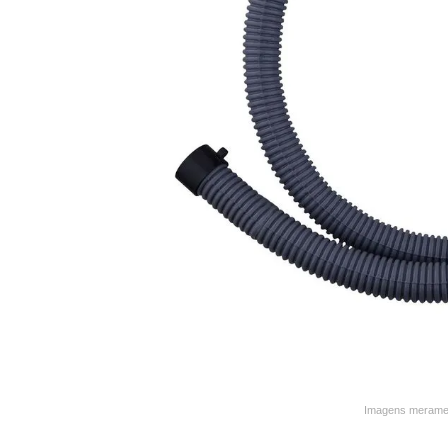
9
º
varal
10
º
caneca
Imagens merament