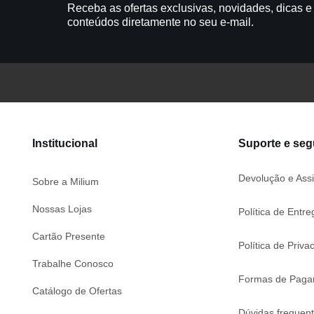
Receba as ofertas exclusivas, novidades, dicas e
conteúdos diretamente no seu e-mail.
Institucional
Suporte e se
Devolução e Assi
Sobre a Milium
Nossas Lojas
Política de Entre
Cartão Presente
Política de Priva
Trabalhe Conosco
Formas de Paga
Catálogo de Ofertas
Dúvidas frequen