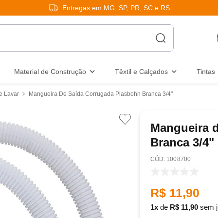
Entregas em MG, SP, PR, SC e RS
Material de Construção
Têxtil e Calçados
Tintas
e Lavar
Mangueira De Saída Corrugada Plasbohn Branca 3/4"
Mangueira 
Branca 3/4"
:
1008700
R$
11
,
90
1
de
R$
11
,
90
sem j