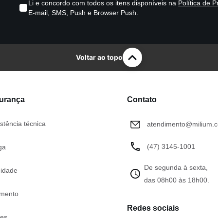
Li e concordo com todos os itens disponíveis na
Política de P
E-mail, SMS, Push e Browser Push.
Voltar ao topo
gurança
Contato
stência técnica
atendimento@milium.c
(47) 3145-1001
ga
De segunda à sexta,
cidade
das 08h00 às 18h00.
mento
Redes sociais
tes