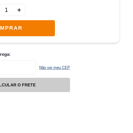
＋
MPRAR
trega:
Não sei meu CEP
LCULAR O FRETE