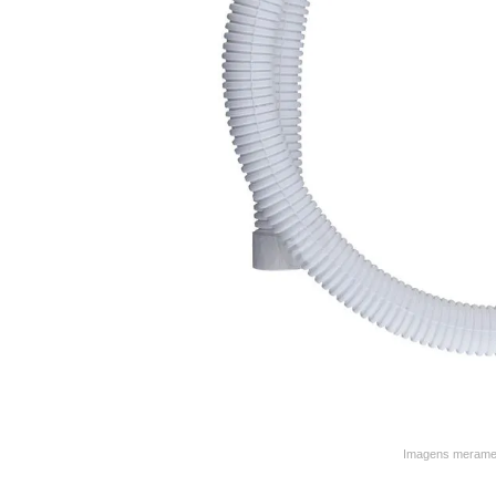
9
º
varal
10
º
caneca
Imagens merament