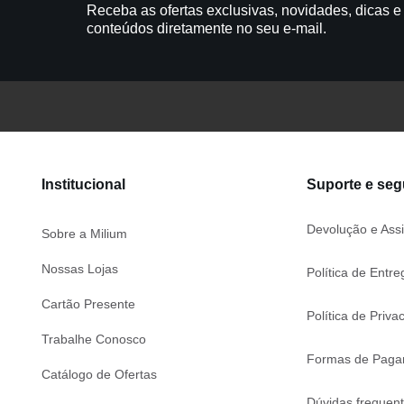
Receba as ofertas exclusivas, novidades, dicas e
conteúdos diretamente no seu e-mail.
Institucional
Suporte e se
Devolução e Assi
Sobre a Milium
Nossas Lojas
Política de Entre
Cartão Presente
Política de Priva
Trabalhe Conosco
Formas de Paga
Catálogo de Ofertas
Dúvidas frequen