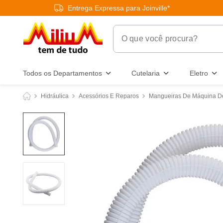
Entrega Expressa para Joinville*
O que você procura?
Termos Mais Buscados
Todos os Departamentos
Cutelaria
Eletro
1
º
chuveiro
Hidráulica
Acessórios E Reparos
Mangueiras De Máquina D
2
º
tinta
3
º
torneira
4
º
garrafa térmica
5
º
banheiro
6
º
luminária
7
º
frigideira multiflon
8
º
panelas