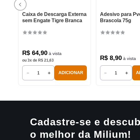
Caixa de Descarga Externa
Adesivo para Pvc
sem Engate Tigre Branca
Brascola 75g
R$
64
,
90
à vista
R$
8
,
90
à vista
ou
3
x de
R$
21
,
63
－
＋
－
＋
ADICIONAR
A
Cadastre-se e descub
o melhor da Milium!