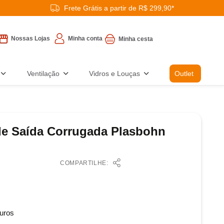
Frete Grátis a partir de R$ 299,90*
Minha conta
Nossas Lojas
Ventilação
Vidros e Louças
Outlet
de Saída Corrugada Plasbohn
COMPARTILHE:
uros