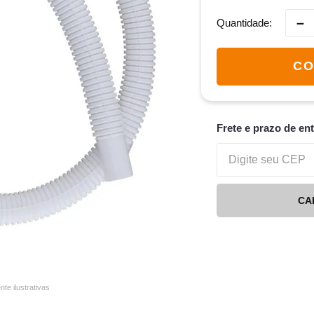
－
Quantidade
CO
Frete e prazo de en
CA
e ilustrativas