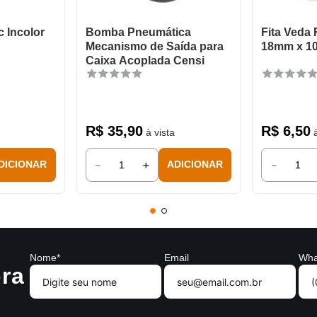
 Incolor
Bomba Pneumática
Fita Veda
Mecanismo de Saída para
18mm x 1
Caixa Acoplada Censi
R$
35
,
90
R$
6
,
50
à vista
à
－
＋
－
DICIONAR
ADICIONAR
Nome*
Email
Wha
ra