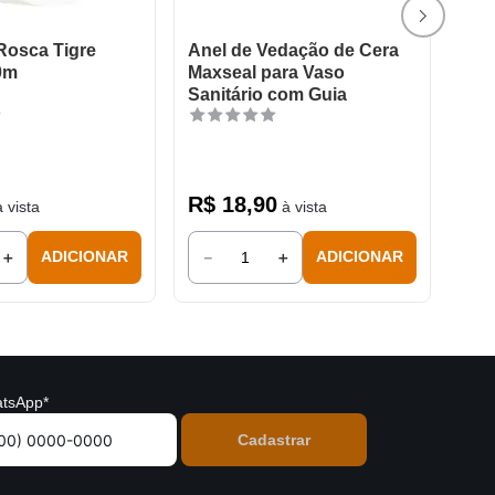
 Rosca Tigre
Anel de Vedação de Cera
0m
Maxseal para Vaso
Sanitário com Guia
R$
18
,
90
 vista
à vista
＋
－
＋
ADICIONAR
ADICIONAR
tsApp*