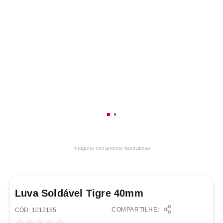
7
º
luminária
8
º
panelas
9
º
varal
10
º
caneca
Imagens meramente ilustrativas
Luva Soldável Tigre 40mm
COMPARTILHE:
:
1012185