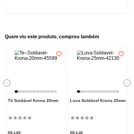
Quem viu este produto, comprou também
Tê Soldável Krona 20mm
Luva Soldável Krona 25mm
R$
1
,
60
R$
1
,
30