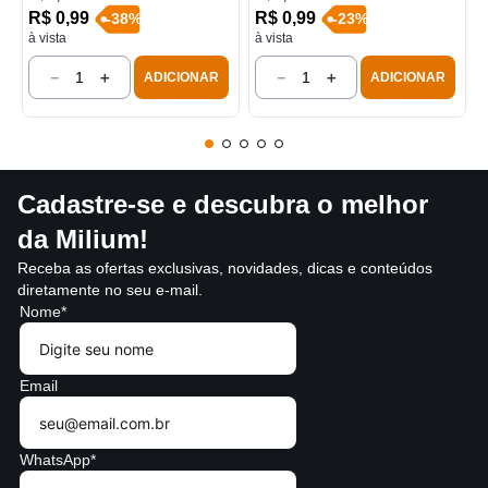
R$
0
,
99
R$
0
,
99
-
38
%
-
23
%
à vista
à vista
－
＋
－
＋
ADICIONAR
ADICIONAR
Cadastre-se e descubra o melhor
da Milium!
Receba as ofertas exclusivas, novidades, dicas e conteúdos
diretamente no seu e-mail.
Nome*
Email
WhatsApp*