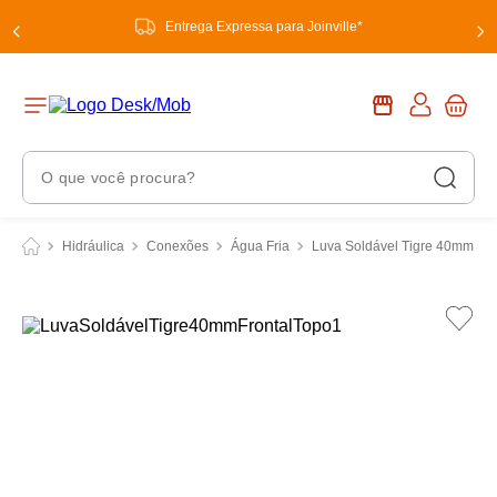
Entrega Expressa para Joinville*
O que você procura?
Termos Mais Buscados
Hidráulica
Conexões
Água Fria
Luva Soldável Tigre 40mm
1
º
chuveiro
2
º
tinta
3
º
torneira
4
º
frigideira multiflon
5
º
garrafa térmica
6
º
banheiro