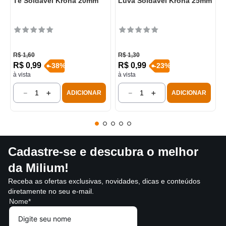
Tê Soldável Krona 20mm
Luva Soldável Krona 25mm
R$
1
,
60
R$
1
,
30
R$
0
,
99
R$
0
,
99
-
38
%
-
23
%
à vista
à vista
－
＋
－
＋
ADICIONAR
ADICIONAR
Cadastre-se e descubra o melhor
da Milium!
Receba as ofertas exclusivas, novidades, dicas e conteúdos
diretamente no seu e-mail.
Nome*