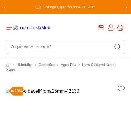
Entrega Expressa para Joinville*
O que você procura?
Termos Mais Buscados
Hidráulica
Conexões
Água Fria
Luva Soldável Krona
25mm
1
º
chuveiro
2
º
tinta
-
23
%
3
º
torneira
4
º
garrafa térmica
5
º
banheiro
6
º
luminária