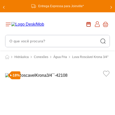
Entrega Expressa para Joinville*
O que você procura?
Termos Mais Buscados
Hidráulica
Conexões
Água Fria
Luva Roscável Krona 3/4"
1
º
chuveiro
2
º
tinta
-
18
%
3
º
torneira
4
º
garrafa térmica
5
º
banheiro
6
º
luminária