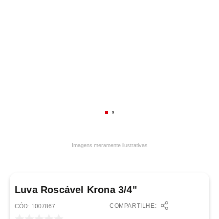
7
º
varal
8
º
panelas
9
º
caneca
10
º
lâmpada
Imagens meramente ilustrativas
Luva Roscável Krona 3/4"
COMPARTILHE:
:
1007867