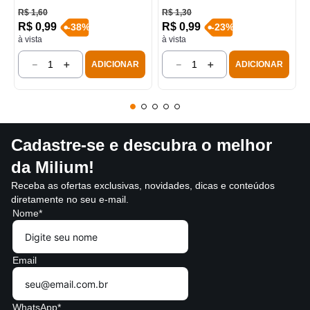
R$
1
,
60
R$
1
,
30
R$
0
,
99
R$
0
,
99
-
38
%
-
23
%
à vista
à vista
－
＋
－
＋
ADICIONAR
ADICIONAR
Cadastre-se e descubra o melhor
da Milium!
Receba as ofertas exclusivas, novidades, dicas e conteúdos
diretamente no seu e-mail.
Nome*
Email
WhatsApp*