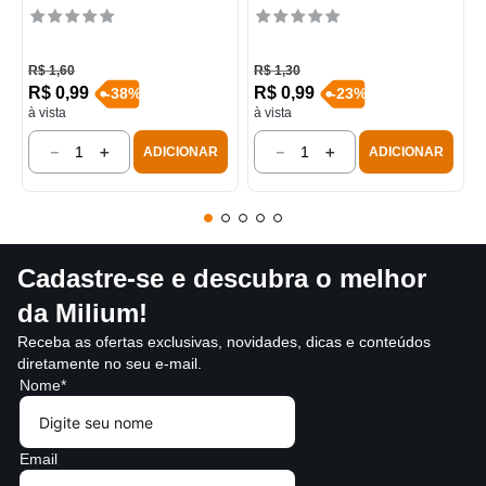
R$
1
,
60
R$
1
,
30
R$
0
,
99
R$
0
,
99
-
38
%
-
23
%
à vista
à vista
－
＋
－
＋
ADICIONAR
ADICIONAR
Cadastre-se e descubra o melhor
da Milium!
Receba as ofertas exclusivas, novidades, dicas e conteúdos
diretamente no seu e-mail.
Nome*
Email