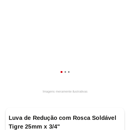
7
º
varal
8
º
panelas
9
º
caneca
10
º
frigideira multiflon
Imagens meramente ilustrativas
Luva de Redução com Rosca Soldável
Tigre 25mm x 3/4"