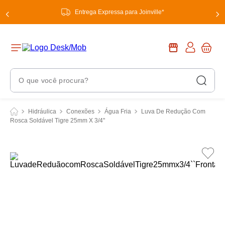
Entrega Expressa para Joinville*
O que você procura?
Termos Mais Buscados
Hidráulica
Conexões
Água Fria
Luva De Redução Com
Rosca Soldável Tigre 25mm X 3/4"
1
º
chuveiro
2
º
tinta
3
º
torneira
4
º
garrafa térmica
5
º
banheiro
6
º
luminária