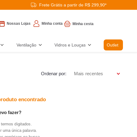
Frete Grátis a partir de R$ 299,90*
Minha conta
Nossas Lojas
Ventilação
Vidros e Louças
Outlet
Ordenar por
Mais recentes
roduto encontrado
evo fazer?
 termos digitados.
ar uma única palavra.
mos genéricos na busca.