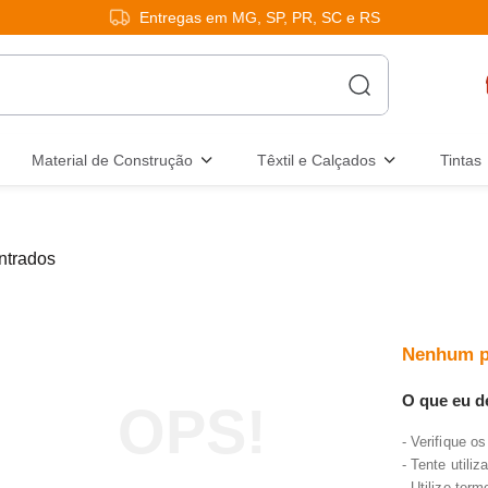
Entregas em MG, SP, PR, SC e RS
Material de Construção
Têxtil e Calçados
Tintas
Nenhum p
O que eu d
Verifique os
Tente utiliz
Utilize ter