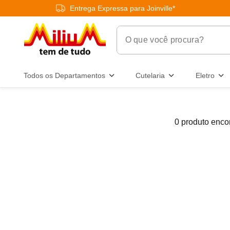
Entrega Expressa para Joinville*
O que você procura?
Termos Mais Buscados
Todos os Departamentos
Cutelaria
Eletro
1
º
chuveiro
2
º
tinta
0
produto
3
º
torneira
4
º
garrafa térmica
5
º
banheiro
6
º
luminária
7
º
varal
8
º
panelas