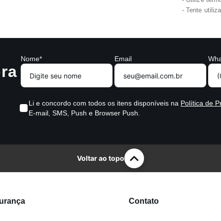
Tente utili
Nome*
Email
Wha
ra
Li e concordo com todos os itens disponíveis na
Política de P
E-mail, SMS, Push e Browser Push.
Voltar ao topo
gurança
Contato