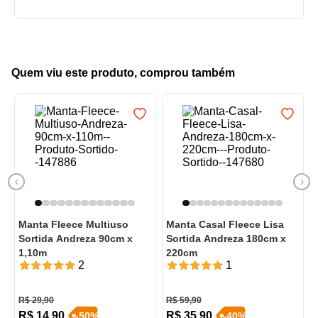
Quem viu este produto, comprou também
Manta Fleece Multiuso
Manta Casal Fleece Lisa
Sortida Andreza 90cm x
Sortida Andreza 180cm x
1,10m
220cm
2
1
R$
29
,
90
R$
59
,
90
R$
14
,
90
R$
35
,
90
-
50
%
-
40
%