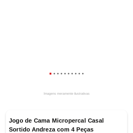
7
º
varal
8
º
panelas
9
º
caneca
10
º
frigideira multiflon
Imagens meramente ilustrativas
Jogo de Cama Micropercal Casal
Sortido Andreza com 4 Peças