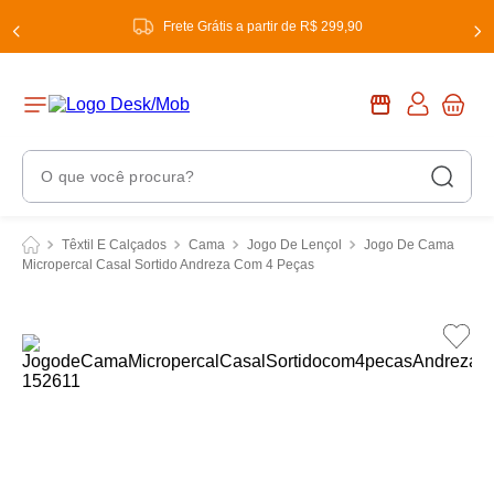
Frete Grátis a partir de R$ 299,90
O que você procura?
Termos Mais Buscados
Têxtil E Calçados
Cama
Jogo De Lençol
Jogo De Cama
Micropercal Casal Sortido Andreza Com 4 Peças
1
º
chuveiro
2
º
tinta
3
º
torneira
4
º
garrafa térmica
5
º
banheiro
6
º
luminária