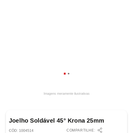
7
º
frigideira multiflon
8
º
panelas
9
º
varal
10
º
caneca
Imagens meramente ilustrativas
Joelho Soldável 45° Krona 25mm
COMPARTILHE:
:
1004514