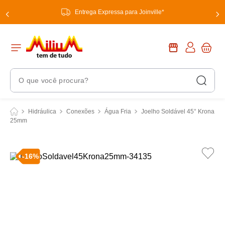
Entrega Expressa para Joinville*
O que você procura?
Termos Mais Buscados
Hidráulica
Conexões
Água Fria
Joelho Soldável 45° Krona
25mm
1
º
chuveiro
2
º
tinta
-
16
%
3
º
torneira
4
º
garrafa térmica
5
º
banheiro
6
º
luminária