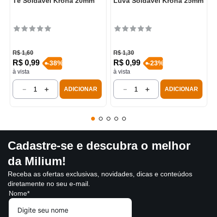
Tê Soldável Krona 20mm
Luva Soldável Krona 25mm
R$
1
,
60
R$
1
,
30
R$
0
,
99
R$
0
,
99
-
38
%
-
23
%
à vista
à vista
－
＋
－
＋
ADICIONAR
ADICIONAR
Cadastre-se e descubra o melhor
da Milium!
Receba as ofertas exclusivas, novidades, dicas e conteúdos
diretamente no seu e-mail.
Nome*