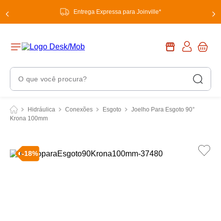
Entrega Expressa para Joinville*
O que você procura?
Termos Mais Buscados
Hidráulica
Conexões
Esgoto
Joelho Para Esgoto 90°
Krona 100mm
1
º
chuveiro
2
º
tinta
-
18
%
3
º
torneira
4
º
frigideira multiflon
5
º
garrafa térmica
6
º
banheiro