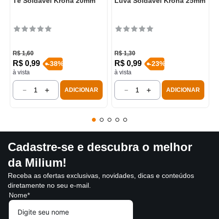
Tê Soldável Krona 20mm
Luva Soldável Krona 25mm
R$
1
,
60
R$
1
,
30
R$
0
,
99
R$
0
,
99
-
38
%
-
23
%
à vista
à vista
－
＋
－
＋
ADICIONAR
ADICIONAR
Cadastre-se e descubra o melhor
da Milium!
Receba as ofertas exclusivas, novidades, dicas e conteúdos
diretamente no seu e-mail.
Nome*