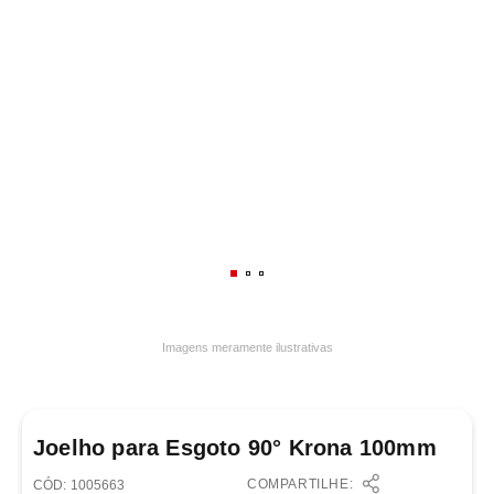
7
º
luminária
8
º
panelas
9
º
varal
10
º
caneca
Imagens meramente ilustrativas
Joelho para Esgoto 90° Krona 100mm
COMPARTILHE:
:
1005663