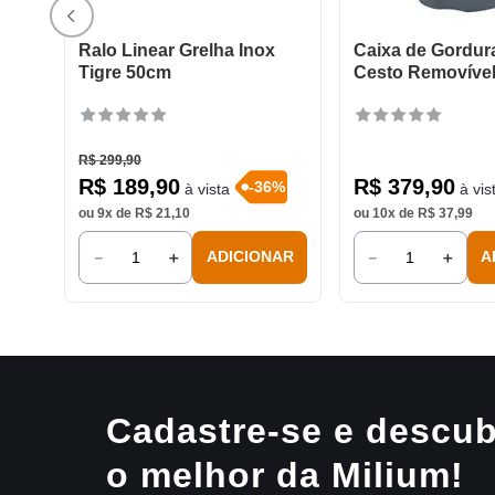
Ralo Linear Grelha Inox
Caixa de Gordu
Tigre 50cm
Cesto Removível
R$
299
,
90
R$
189
,
90
R$
379
,
90
-
36
%
à vista
à vis
ou
9
x de
R$
21
,
10
ou
10
x de
R$
37
,
99
－
＋
－
＋
ADICIONAR
A
Cadastre-se e descub
o melhor da Milium!