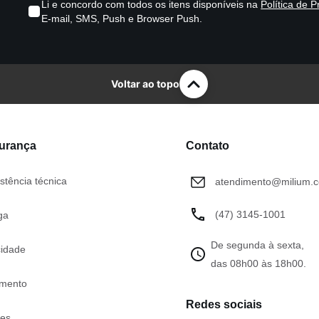
Li e concordo com todos os itens disponíveis na
Política de P
E-mail, SMS, Push e Browser Push.
Voltar ao topo
gurança
Contato
stência técnica
atendimento@milium.c
(47) 3145-1001
ga
De segunda à sexta,
cidade
das 08h00 às 18h00.
mento
Redes sociais
tes