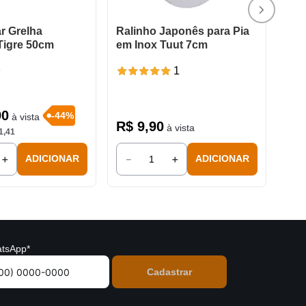
r Grelha
Ralinho Japonês para Pia
Tigre 50cm
em Inox Tuut 7cm
1
90
-
44
%
à vista
R$
9
,
90
à vista
1
,
41
＋
－
＋
ADICIONAR
ADICIONAR
tsApp*