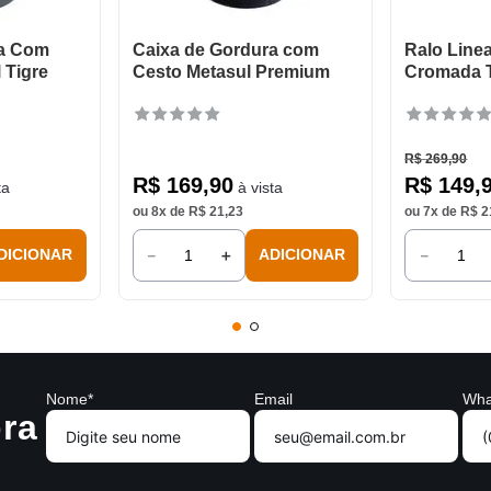
ra Com
Caixa de Gordura com
Ralo Linea
 Tigre
Cesto Metasul Premium
Cromada 
R$
269
,
90
R$
169
,
90
R$
149
,
ta
à vista
ou
8
x de
R$
21
,
23
ou
7
x de
R$
2
－
＋
－
DICIONAR
ADICIONAR
Nome*
Email
Wha
ra