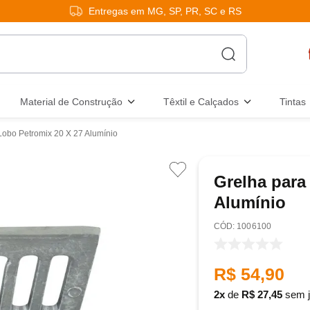
Entregas em MG, SP, PR, SC e RS
Material de Construção
Têxtil e Calçados
Tintas
Lobo Petromix 20 X 27 Alumínio
Grelha para
Alumínio
:
1006100
R$
54
,
90
2
de
R$
27
,
45
sem j