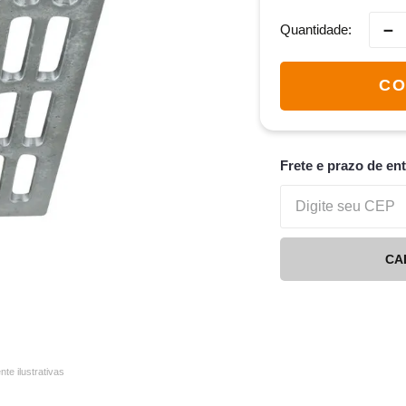
－
Quantidade
CO
Frete e prazo de en
CA
e ilustrativas