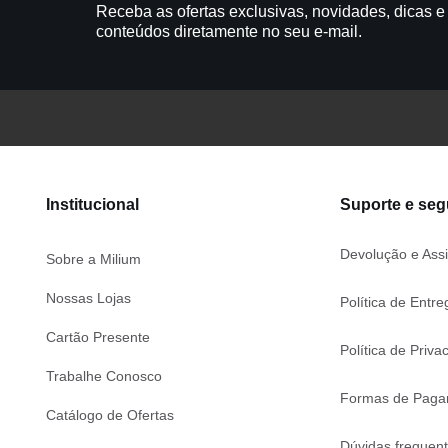
Receba as ofertas exclusivas, novidades, dicas e
conteúdos diretamente no seu e-mail.
Institucional
Suporte e se
Devolução e Assi
Sobre a Milium
Nossas Lojas
Política de Entre
Cartão Presente
Política de Priva
Trabalhe Conosco
Formas de Paga
Catálogo de Ofertas
Dúvidas frequen