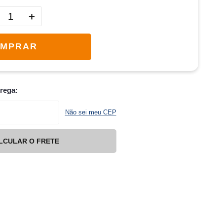
＋
MPRAR
trega:
Não sei meu CEP
LCULAR O FRETE