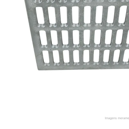
9
º
varal
10
º
caneca
Imagens merament