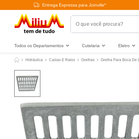
Entrega Expressa para Joinville*
O que você procura?
Termos Mais Buscados
Todos os Departamentos
Cutelaria
Eletro
1
º
chuveiro
Hidráulica
Caixas E Ralos
Grelhas
Grelha Para Boca De 
2
º
tinta
3
º
torneira
4
º
garrafa térmica
5
º
banheiro
6
º
luminária
7
º
frigideira multiflon
8
º
panelas