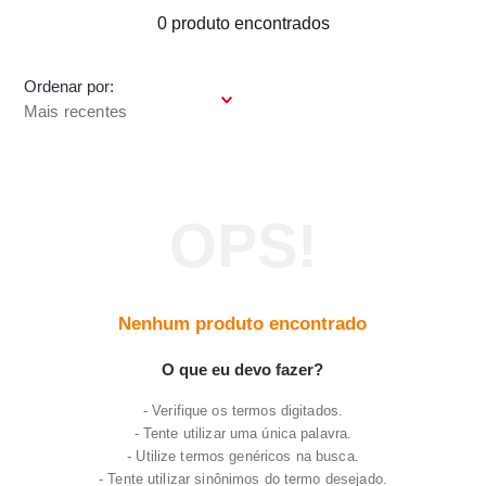
7
º
frigideira multiflon
0
produto
8
º
panelas
Ordenar por
9
º
varal
Mais recentes
10
º
caneca
Nenhum produto encontrado
O que eu devo fazer?
Verifique os termos digitados.
Tente utilizar uma única palavra.
Utilize termos genéricos na busca.
Tente utilizar sinônimos do termo desejado.