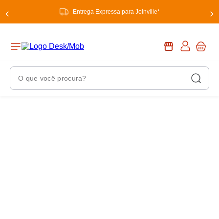
Entrega Expressa para Joinville*
O que você procura?
Termos Mais Buscados
1
º
chuveiro
2
º
tinta
3
º
torneira
4
º
garrafa térmica
5
º
banheiro
6
º
luminária