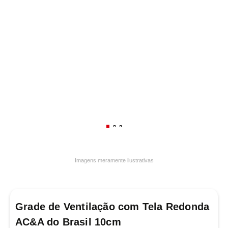
7
º
frigideira multiflon
8
º
panelas
9
º
varal
10
º
caneca
Imagens meramente ilustrativas
Grade de Ventilação com Tela Redonda
AC&A do Brasil 10cm