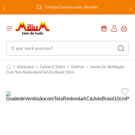
Entrega Expressa para Joinville*
O que você procura?
Termos Mais Buscados
Hidráulica
Caixas E Ralos
Grelhas
Grade De Ventilação
Com Tela Redonda AC&A Do Brasil 10cm
1
º
chuveiro
2
º
tinta
3
º
torneira
4
º
garrafa térmica
5
º
banheiro
6
º
luminária