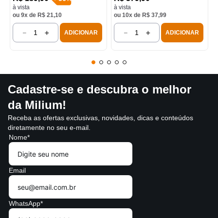
à vista
à vista
ou
9
x de
R$
21
,
10
ou
10
x de
R$
37
,
99
－
＋
－
＋
ADICIONAR
ADICIONAR
Cadastre-se e descubra o melhor
da Milium!
Receba as ofertas exclusivas, novidades, dicas e conteúdos
diretamente no seu e-mail.
Nome*
Email
WhatsApp*