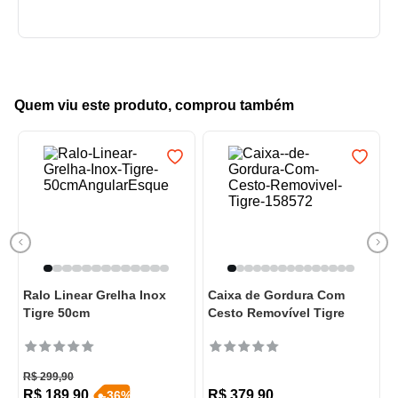
Quem viu este produto, comprou também
Ralo Linear Grelha Inox
Caixa de Gordura Com
Tigre 50cm
Cesto Removível Tigre
R$
299
,
90
R$
189
,
90
R$
379
,
90
-
36
%