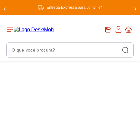
Entrega Expressa para Joinville*
O que você procura?
Termos Mais Buscados
1
º
chuveiro
2
º
tinta
3
º
torneira
4
º
frigideira multiflon
5
º
garrafa térmica
6
º
banheiro