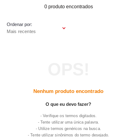
7
º
luminária
0
produto
8
º
panelas
Ordenar por
9
º
varal
Mais recentes
10
º
caneca
Nenhum produto encontrado
O que eu devo fazer?
Verifique os termos digitados.
Tente utilizar uma única palavra.
Utilize termos genéricos na busca.
Tente utilizar sinônimos do termo desejado.