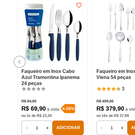
Faqueiro em Inox Cabo
Faqueiro em Inox
Azul Tramontina Ipanema
Viena 54 peças
24 peças
3
R$
94
,
90
R$
499
,
90
R$
69
,
90
R$
379
,
90
-
26
%
à vista
à vis
ou
3
x de
R$
23
,
30
ou
10
x de
R$
37
,
99
－
＋
－
＋
ADICIONAR
A