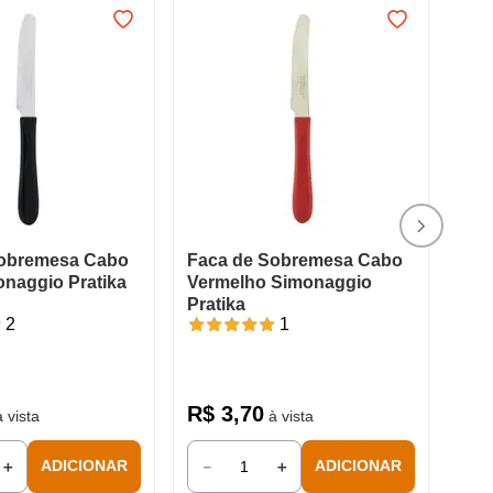
Sobremesa Cabo
Faca de Sobremesa Cabo
onaggio Pratika
Vermelho Simonaggio
Pratika
2
1
R$
3
,
70
 vista
à vista
＋
－
＋
ADICIONAR
ADICIONAR