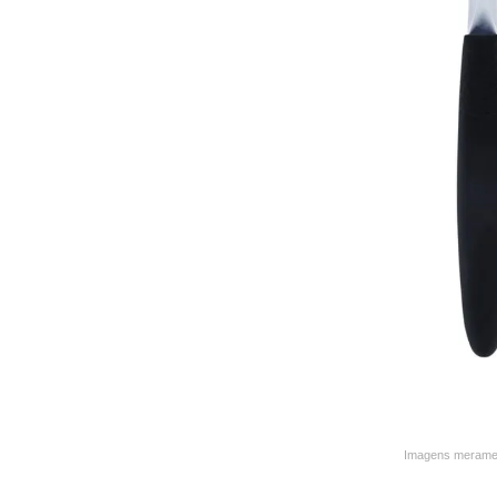
9
º
varal
10
º
caneca
Imagens merament