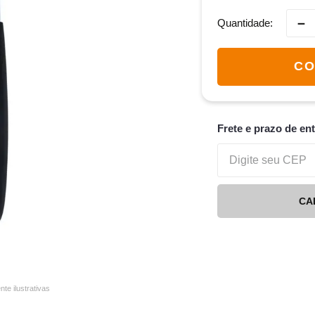
－
Quantidade
CO
Frete e prazo de en
CA
e ilustrativas