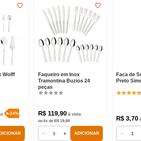
 Wolff
Faqueiro em Inox
Faca de 
Tramontina Buzios 24
Preto Sim
peças
R$
119
,
90
-
24
%
ta
à vista
R$
3
,
70
à
ou
6
x de
R$
19
,
98
－
＋
－
DICIONAR
ADICIONAR