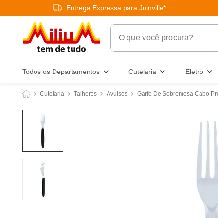
Entrega Expressa para Joinville*
O que você procura?
Termos Mais Buscados
Todos os Departamentos
Cutelaria
Eletro
1
º
chuveiro
Cutelaria
Talheres
Avulsos
Garfo De Sobremesa Cabo Pr
2
º
tinta
3
º
torneira
4
º
garrafa térmica
5
º
banheiro
6
º
luminária
7
º
frigideira multiflon
8
º
panelas