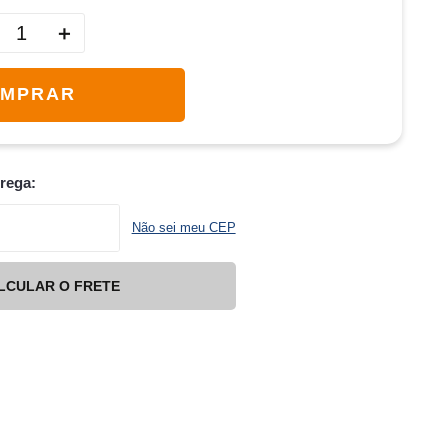
＋
MPRAR
trega:
Não sei meu CEP
LCULAR O FRETE