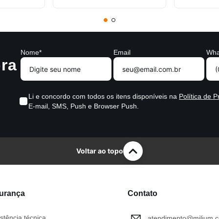
Nome*
Email
Wha
ra
Li e concordo com todos os itens disponíveis na
Política de P
E-mail, SMS, Push e Browser Push.
Voltar ao topo
gurança
Contato
stência técnica
atendimento@milium.c