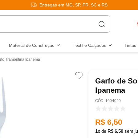
Entregas em MG, SP, PR, SC e RS
Material de Construção
Têxtil e Calçados
Tintas
eto Tramontina Ipanema
Garfo de So
Ipanema
:
1004040
R$
6
,
50
1
de
R$
6
,
50
sem ju