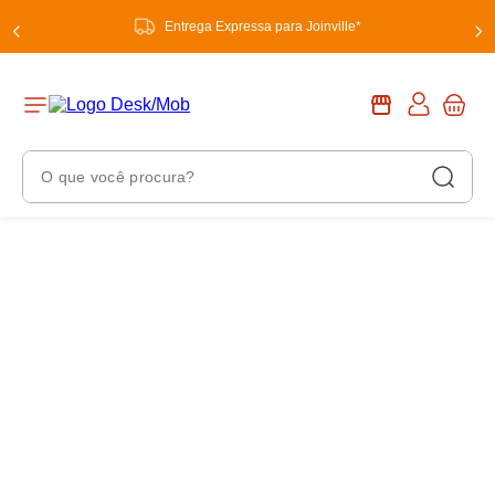
Entrega Expressa para Joinville*
O que você procura?
Termos Mais Buscados
1
º
chuveiro
2
º
tinta
3
º
torneira
4
º
garrafa térmica
5
º
banheiro
6
º
luminária