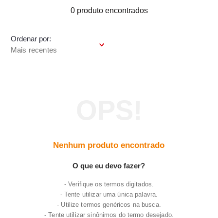
7
º
varal
0
produto
8
º
panelas
Ordenar por
9
º
caneca
Mais recentes
10
º
frigideira multiflon
Nenhum produto encontrado
O que eu devo fazer?
Verifique os termos digitados.
Tente utilizar uma única palavra.
Utilize termos genéricos na busca.
Tente utilizar sinônimos do termo desejado.