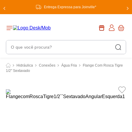
Entrega Expressa para Joinville*
O que você procura?
Termos Mais Buscados
Hidráulica
Conexões
Água Fria
Flange Com Rosca Tigre
1/2" Sextavado
1
º
chuveiro
2
º
tinta
3
º
torneira
4
º
garrafa térmica
5
º
banheiro
6
º
luminária