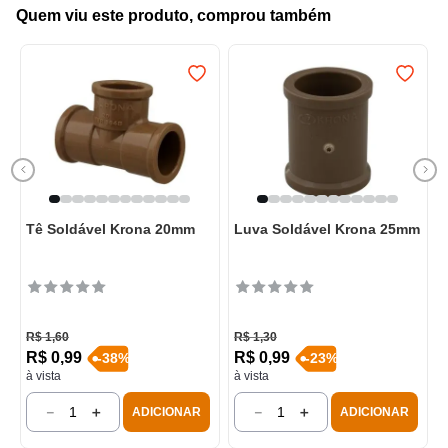
Quem viu este produto, comprou também
Tê Soldável Krona 20mm
Luva Soldável Krona 25mm
R$
1
,
60
R$
1
,
30
R$
0
,
99
R$
0
,
99
-
38
%
-
23
%
à vista
à vista
－
＋
－
＋
ADICIONAR
ADICIONAR