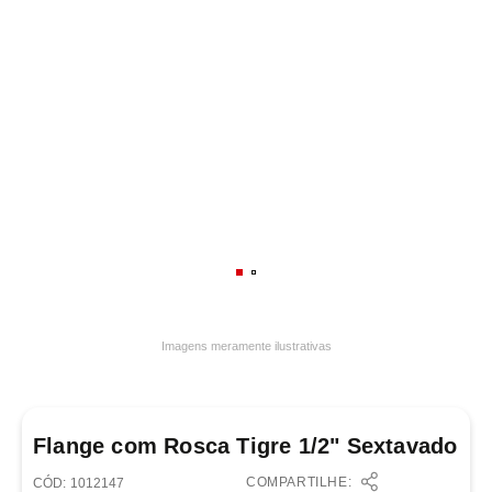
7
º
varal
8
º
panelas
9
º
caneca
10
º
frigideira multiflon
Imagens meramente ilustrativas
Flange com Rosca Tigre 1/2" Sextavado
COMPARTILHE:
:
1012147