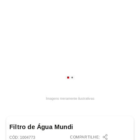
7
º
varal
8
º
panelas
9
º
caneca
10
º
frigideira multiflon
Imagens meramente ilustrativas
Filtro de Água Mundi
COMPARTILHE:
:
1004773