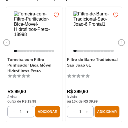
Torneira com Filtro
Filtro de Barro Tradicional
Purificador Bica Móvel
São João 6L
Hidrofiltros Preto
R$
99
,
90
R$
399
,
90
à vista
à vista
ou
5
x de
R$
19
,
98
ou
10
x de
R$
39
,
99
－
＋
－
＋
ADICIONAR
ADICIONAR