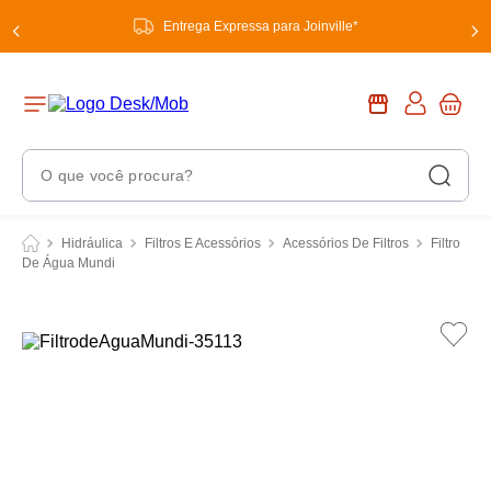
Entrega Expressa para Joinville*
O que você procura?
Termos Mais Buscados
Hidráulica
Filtros E Acessórios
Acessórios De Filtros
Filtro
De Água Mundi
1
º
chuveiro
2
º
tinta
3
º
torneira
4
º
garrafa térmica
5
º
banheiro
6
º
luminária