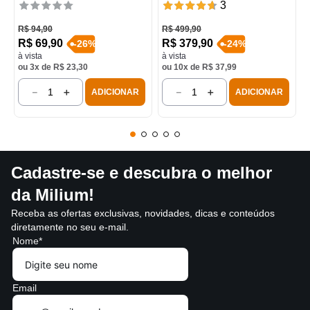
3
R$
94
,
90
R$
499
,
90
R$
69
,
90
R$
379
,
90
-
26
%
-
24
%
à vista
à vista
ou
3
x de
R$
23
,
30
ou
10
x de
R$
37
,
99
－
＋
－
＋
ADICIONAR
ADICIONAR
Cadastre-se e descubra o melhor
da Milium!
Receba as ofertas exclusivas, novidades, dicas e conteúdos
diretamente no seu e-mail.
Nome*
Email