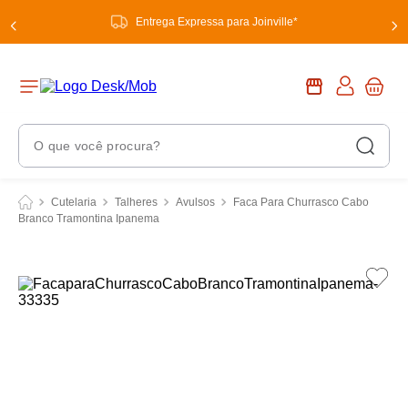
Entrega Expressa para Joinville*
O que você procura?
Termos Mais Buscados
Cutelaria
Talheres
Avulsos
Faca Para Churrasco Cabo
Branco Tramontina Ipanema
1
º
chuveiro
2
º
tinta
3
º
torneira
4
º
garrafa térmica
5
º
banheiro
6
º
luminária