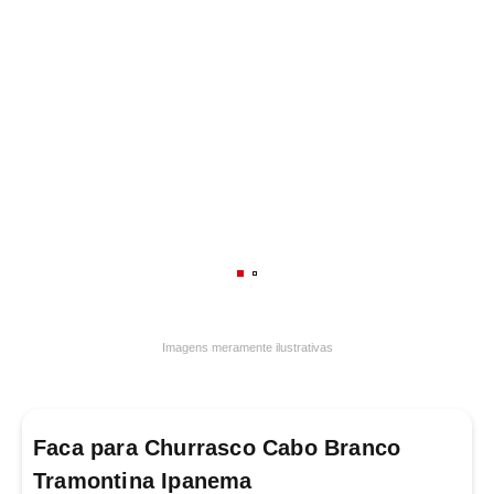
7
º
frigideira multiflon
8
º
panelas
9
º
varal
10
º
caneca
Imagens meramente ilustrativas
Faca para Churrasco Cabo Branco
Tramontina Ipanema