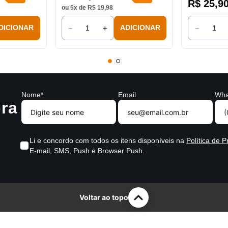
R$
25
,
9
ou
5
x de
R$
19
,
98
－
＋
－
DICIONAR
ADICIONAR
Nome*
Email
Wha
ra
Li e concordo com todos os itens disponíveis na
Política de P
E-mail, SMS, Push e Browser Push.
Voltar ao topo