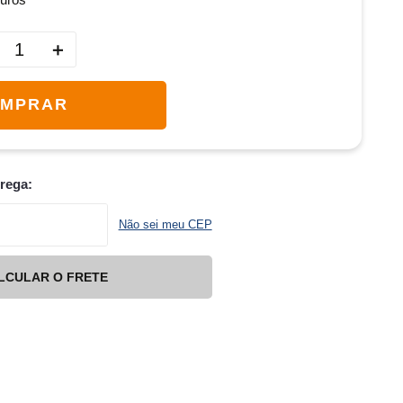
＋
MPRAR
trega:
Não sei meu CEP
LCULAR O FRETE