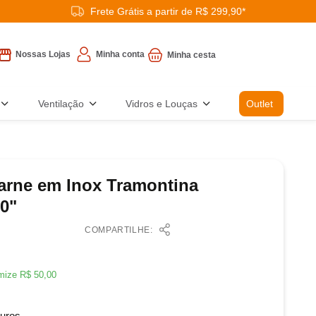
Frete Grátis a partir de R$ 299,90*
Minha conta
Nossas Lojas
Ventilação
Vidros e Louças
Outlet
arne em Inox Tramontina
0"
COMPARTILHE:
mize
R$
50
,
00
uros