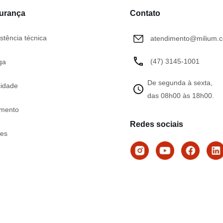
gurança
Contato
stência técnica
atendimento@milium.c
(47) 3145-1001
ga
De segunda à sexta,
cidade
das 08h00 às 18h00.
mento
Redes sociais
tes