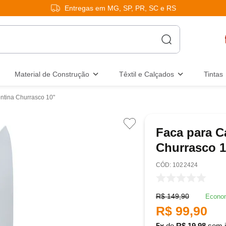
Entregas em MG, SP, PR, SC e RS
Material de Construção
Têxtil e Calçados
Tintas
ntina Churrasco 10"
Faca para C
Churrasco 1
:
1022424
R$
149
,
90
Econo
R$
99
,
90
5
de
R$
19
,
98
sem j