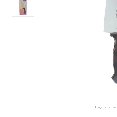
9
º
varal
10
º
caneca
Imagens merament