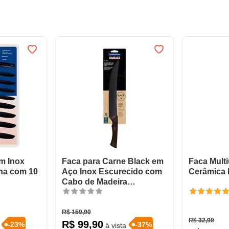
m Inox
Faca para Carne Black em
Faca Mult
na com 10
Aço Inox Escurecido com
Cerâmica 
Cabo de Madeira
Tramontina Churrasco 10"
R$
159
,
90
R$
32
,
90
R$
99
,
90
-
23
%
-
37
%
à vista