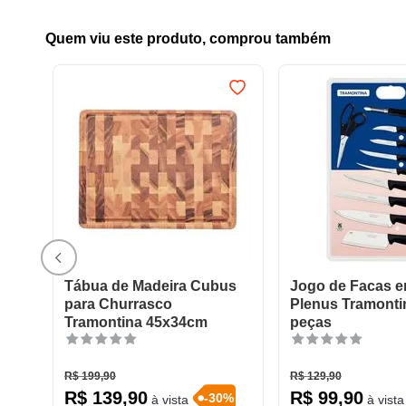
Quem viu este produto, comprou também
Tábua de Madeira Cubus
Jogo de Facas e
para Churrasco
Plenus Tramonti
Tramontina 45x34cm
peças
R$
199
,
90
R$
129
,
90
R$
139
,
90
R$
99
,
90
-
30
%
à vista
à vista