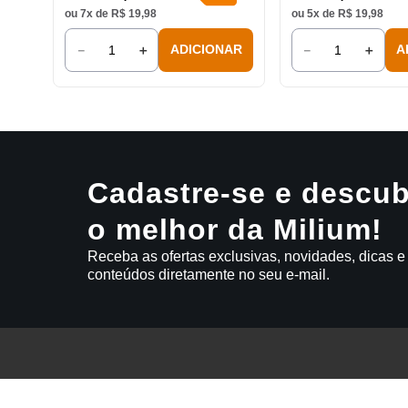
ou
7
x de
R$
19
,
98
ou
5
x de
R$
19
,
98
－
＋
－
＋
ADICIONAR
A
Cadastre-se e descub
o melhor da Milium!
Receba as ofertas exclusivas, novidades, dicas e
conteúdos diretamente no seu e-mail.