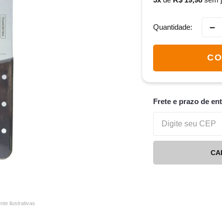
－
Quantidade
CO
Frete e prazo de en
CA
e ilustrativas