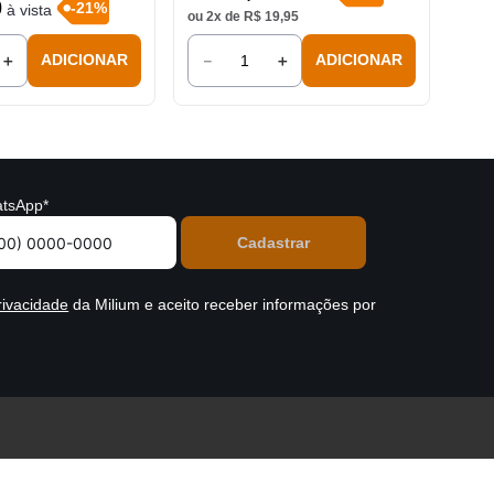
0
-
21
%
à vista
ou
2
x de
R$
19
,
95
＋
－
＋
ADICIONAR
ADICIONAR
tsApp*
rivacidade
da Milium e aceito receber informações por