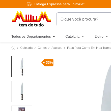
Entrega Expressa para Joinville*
O que você procura?
Termos Mais Buscados
Todos os Departamentos
Cutelaria
Eletro
1
º
chuveiro
Cutelaria
Cortes
Avulsos
Faca Para Carne Em Inox Tramo
2
º
tinta
3
º
torneira
-
33
%
4
º
frigideira multiflon
5
º
garrafa térmica
6
º
banheiro
7
º
luminária
8
º
panelas