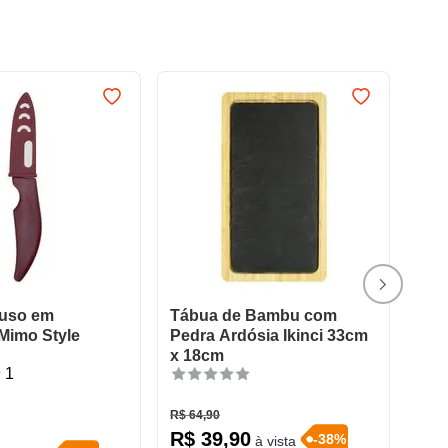
iuso em
Tábua de Bambu com
Mimo Style
Pedra Ardósia Ikinci 33cm
x 18cm
1
R$
64
,
90
R$
39
,
90
-
38
%
à vista