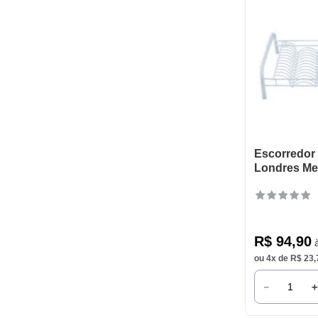
Delta
Brinox
Bernacstein
Arqplast
Escorredor
Londres Me
R$
94
,
90
à
ou
4
x de
R$
23
,
－