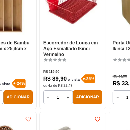
eres de Bambu
Escorredor de Louça em
Porta U
cm x 25,4cm x
Aço Esmaltado Ikinci
Ikinci 
Vermelho
R$
119
,
90
R$
44
,
90
R$
89
,
90
-
25
%
à vista
R$
33
,
-
24
%
 vista
ou
4
x de
R$
22
,
47
＋
－
＋
－
ADICIONAR
ADICIONAR