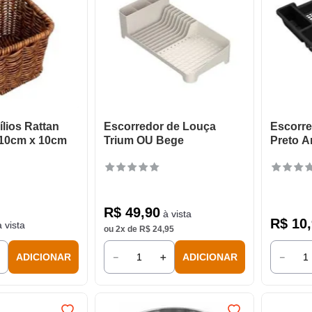
ílios Rattan
Escorredor de Louça
Escorre
 10cm x 10cm
Trium OU Bege
Preto A
R$
49
,
90
à vista
R$
10
,
 vista
ou
2
x de
R$
24
,
95
＋
－
＋
－
ADICIONAR
ADICIONAR