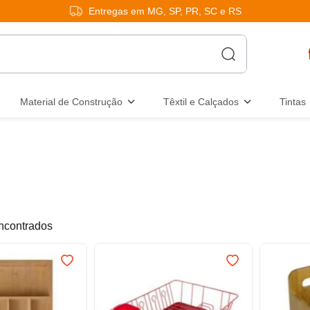
Entregas em MG, SP, PR, SC e RS
Material de Construção
Têxtil e Calçados
Tintas