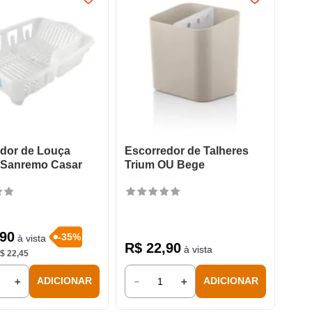
dor de Louça
Escorredor de Talheres
 Sanremo Casar
Trium OU Bege
90
-
35
%
à vista
R$
22
,
90
à vista
$
22
,
45
＋
－
＋
ADICIONAR
ADICIONAR