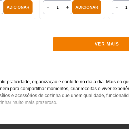
＋
－
＋
－
ADICIONAR
ADICIONAR
ir praticidade, organização e conforto no dia a dia. Mais do q
nem para compartilhar momentos, criar receitas e viver experiê
ílios e acessórios de cozinha que unem qualidade, funcionalida
zinhar muito mais prazeroso.
ue você encontra em nosso catálogo e descubra como transfor