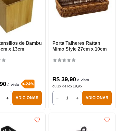
tensílios de Bambu
Porta Talheres Rattan
13cm x 13cm
Mimo Style 27cm x 10cm
R$
39
,
90
à vista
90
-
24
%
à vista
ou
2
x de
R$
19
,
95
＋
－
＋
ADICIONAR
ADICIONAR