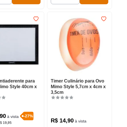
ntiaderente para
Timer Culinário para Ovo
imo Style 40cm x
Mimo Style 5,7cm x 4cm x
3,5cm
90
-
27
%
à vista
R$
14
,
90
à vista
$
19
,
95