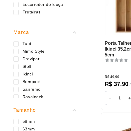
9
º
varal
Escorredor de louça
10
º
caneca
Fruteiras
Marca
Porta Talh
Tuut
Ikinci 35,2
Mimo Style
5cm
Drovipar
Stolf
Ikinci
R$
49
,
90
Bompack
R$
37
,
90
à
Sanremo
Royalpack
－
Passerini
Tamanho
Western
OU
58mm
Lyor
63mm