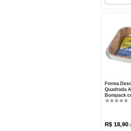
Forma Desc
Quadrada Ai
Bompack c
unidades
R$
18
,
90
à