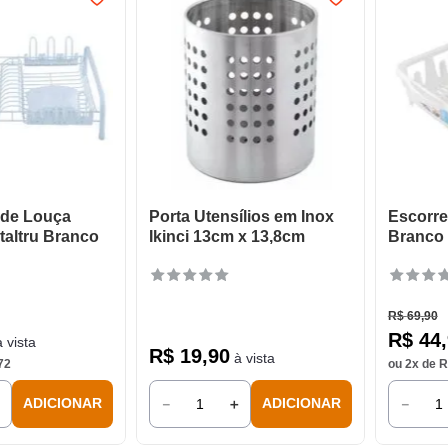
 de Louça
Porta Utensílios em Inox
Escorre
taltru Branco
Ikinci 13cm x 13,8cm
Branco
R$
69
,
90
R$
44
,
 vista
R$
19
,
90
à vista
72
ou
2
x de
R
＋
－
＋
－
ADICIONAR
ADICIONAR