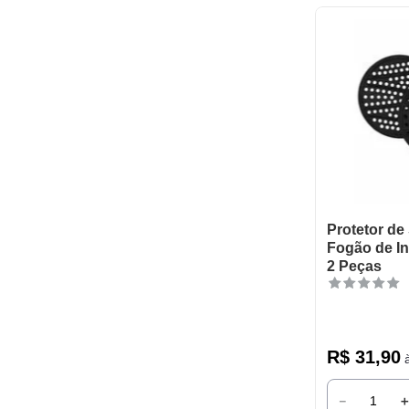
Protetor de
Fogão de I
2 Peças
R$
31
,
90
à
－