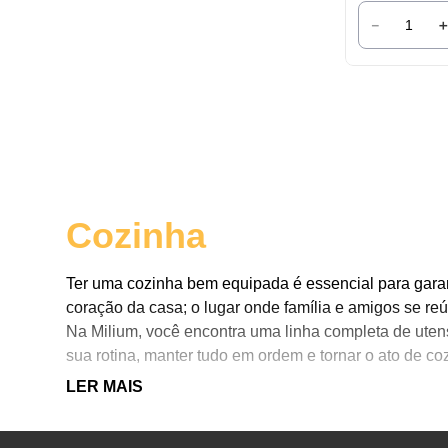
－
Cozinha
Ter uma cozinha bem equipada é essencial para garant
coração da casa; o lugar onde família e amigos se reú
Na Milium, você encontra uma linha completa de utens
sua rotina, manter tudo em ordem e tornar o ato de co
Continue lendo para conhecer alguns dos produtos q
LER MAIS
acolhedor!