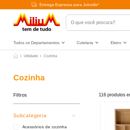
Entrega Expressa para Joinville*
O que você procura?
Termos Mais Buscados
Todos os Departamentos
Cutelaria
Eletro
1
º
chuveiro
Utilidade
Cozinha
2
º
tinta
3
º
torneira
Cozinha
4
º
frigideira multiflon
5
º
garrafa térmica
Filtros
116
produtos
6
º
banheiro
7
º
luminária
Subcategoria
8
º
panelas
Acessórios de cozinha