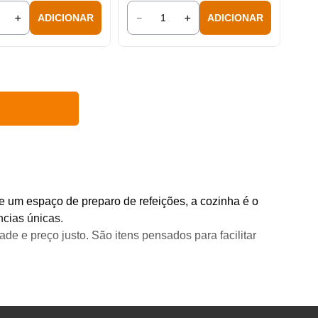
＋
－
＋
ADICIONAR
ADICIONAR
ue um espaço de preparo de refeições, a cozinha é o
ncias únicas.
de e preço justo. São itens pensados para facilitar
mar sua cozinha em um espaço ainda mais funcional e