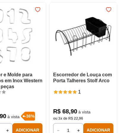
r e Molde para
Escorredor de Louça com
os em Inox Western
Porta Talheres Stolf Arco
 peças
1
R$
68
,
90
à vista
90
-
36
%
à vista
ou
3
x de
R$
22
,
96
＋
－
＋
ADICIONAR
ADICIONAR