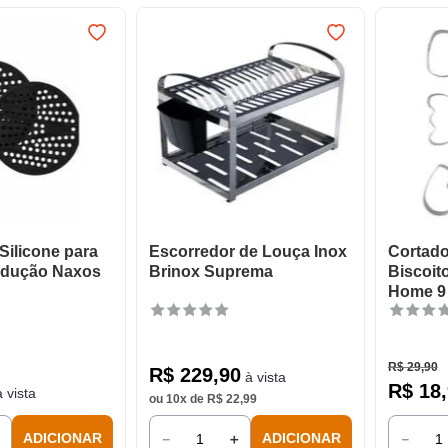
 Silicone para
Escorredor de Louça Inox
Cortado
ndução Naxos
Brinox Suprema
Biscoit
Home 9
R$
29
,
90
R$
229
,
90
à vista
R$
18
,
 vista
ou
10
x de
R$
22
,
99
＋
－
＋
－
ADICIONAR
ADICIONAR