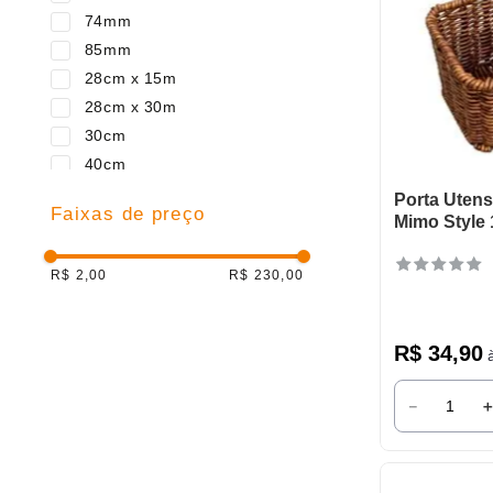
Tramontina
74mm
Top Chef
85mm
São Bernardo
28cm x 15m
Rojek
28cm x 30m
Plasvale
30cm
Newpro
40cm
Metaltru
Porta Utens
Faixas de preço
Kehome
Mimo Style
Crippa
Brasforma
R$ 2,00
R$ 230,00
Prime Grill
Plasútil
R$
34
,
90
à
Ordene
Naxos
－
Mor
Malta
Haüskraft