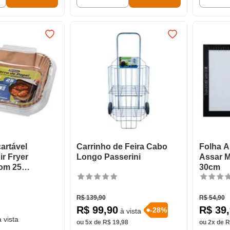
artável
Carrinho de Feira Cabo
Folha A
r Fryer
Longo Passerini
Assar M
om 25
30cm
R$
139
,
90
R$
54
,
90
R$
99
,
90
R$
39
,
-
28
%
à vista
 vista
ou
5
x de
R$
19
,
98
ou
2
x de
R