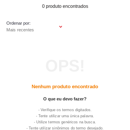
7
º
varal
0
produto
8
º
panelas
Ordenar por
9
º
caneca
Mais recentes
10
º
frigideira multiflon
Nenhum produto encontrado
O que eu devo fazer?
Verifique os termos digitados.
Tente utilizar uma única palavra.
Utilize termos genéricos na busca.
Tente utilizar sinônimos do termo desejado.