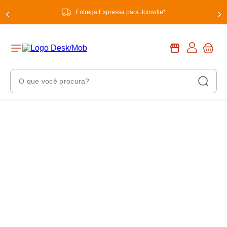
Entrega Expressa para Joinville*
O que você procura?
Termos Mais Buscados
1
º
chuveiro
2
º
tinta
3
º
torneira
4
º
garrafa térmica
5
º
banheiro
6
º
luminária