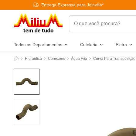
Entrega Expressa para Joinville*
O que você procura?
Termos Mais Buscados
Todos os Departamentos
Cutelaria
Eletro
1
º
chuveiro
Hidráulica
Conexões
Água Fria
Curva Para Transposição
2
º
tinta
3
º
torneira
4
º
garrafa térmica
5
º
banheiro
6
º
luminária
7
º
frigideira multiflon
8
º
panelas