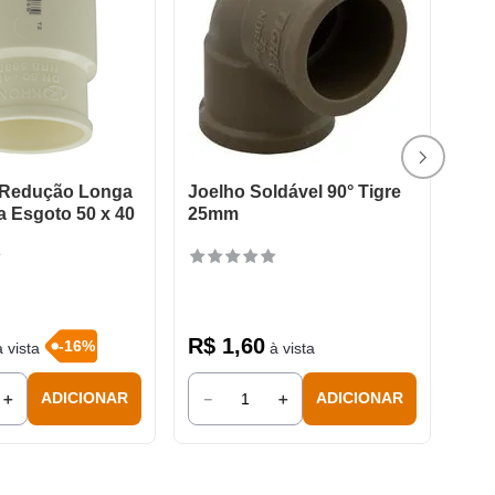
 Redução Longa
Joelho Soldável 90° Tigre
a Esgoto 50 x 40
25mm
R$
1
,
60
-
16
%
 vista
à vista
＋
－
＋
ADICIONAR
ADICIONAR