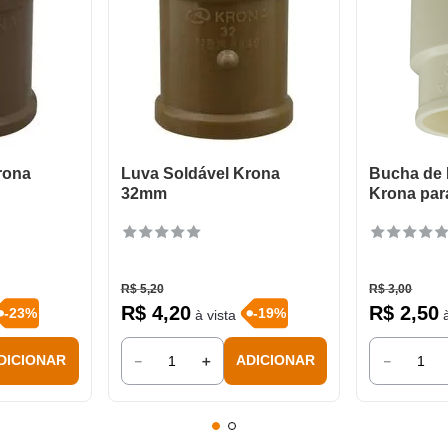
rona
Luva Soldável Krona
Bucha de
32mm
Krona par
R$
5
,
20
R$
3
,
00
R$
4
,
20
R$
2
,
50
-
23
%
-
19
%
à vista
à
－
＋
－
DICIONAR
ADICIONAR