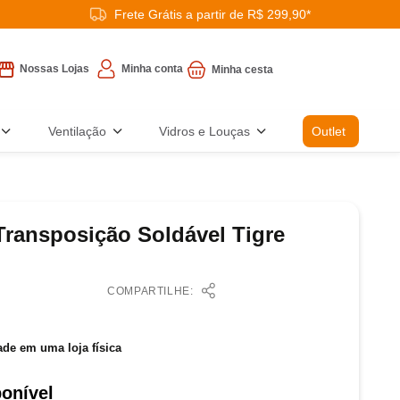
Frete Grátis a partir de R$ 299,90*
Minha conta
Nossas Lojas
Ventilação
Vidros e Louças
Outlet
Transposição Soldável Tigre
COMPARTILHE:
ade em uma loja física