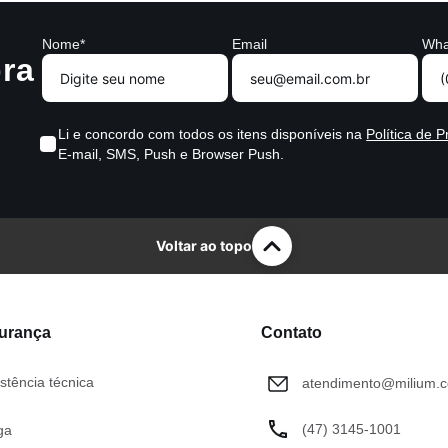
Nome*
Email
Wha
ra
Li e concordo com todos os itens disponíveis na
Política de P
E-mail, SMS, Push e Browser Push.
Voltar ao topo
gurança
Contato
stência técnica
atendimento@milium.c
(47) 3145-1001
ga