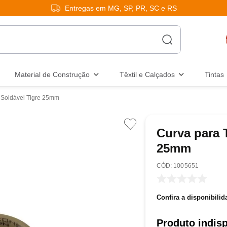
Entregas em MG, SP, PR, SC e RS
Material de Construção
Têxtil e Calçados
Tintas
 Soldável Tigre 25mm
Curva para 
25mm
:
1005651
Confira a disponibilid