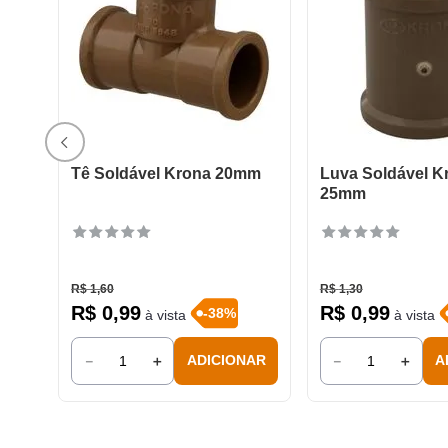
Tê Soldável Krona 20mm
Luva Soldável K
25mm
R$
1
,
60
R$
1
,
30
R$
0
,
99
R$
0
,
99
-
38
%
à vista
à vista
－
＋
－
＋
ADICIONAR
A