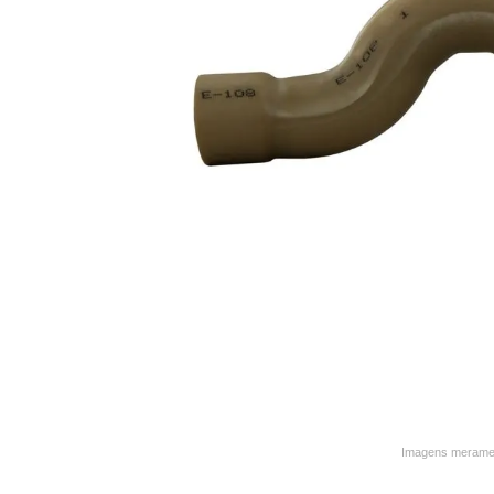
9
º
varal
10
º
caneca
Imagens merament