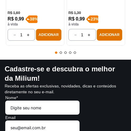
R$
1
,
60
R$
1
,
30
R$
0
,
99
R$
0
,
99
-
38
%
-
23
%
à vista
à vista
－
＋
－
＋
ADICIONAR
ADICIONAR
Cadastre-se e descubra o melhor
da Milium!
Receba as ofertas exclusivas, novidades, dicas e conteúdos
diretamente no seu e-mail.
Nome*
Email