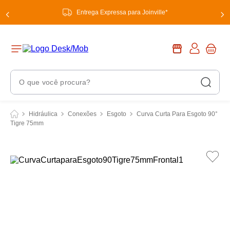
Entrega Expressa para Joinville*
O que você procura?
Termos Mais Buscados
Hidráulica
Conexões
Esgoto
Curva Curta Para Esgoto 90°
Tigre 75mm
1
º
chuveiro
2
º
tinta
3
º
torneira
4
º
garrafa térmica
5
º
banheiro
6
º
luminária