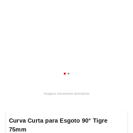
7
º
varal
8
º
panelas
9
º
caneca
10
º
lâmpada
Imagens meramente ilustrativas
Curva Curta para Esgoto 90° Tigre
75mm