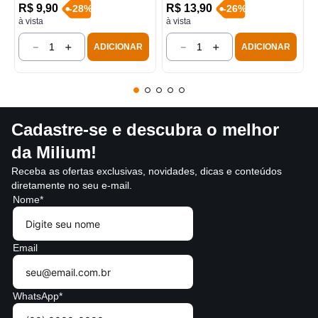
R$
9
,
90
R$
13
,
90
-
28
%
-
26
%
à vista
à vista
－
＋
－
＋
ADICIONAR
ADICIONAR
Cadastre-se e descubra o melhor
da Milium!
Receba as ofertas exclusivas, novidades, dicas e conteúdos
diretamente no seu e-mail.
Nome*
Email
WhatsApp*