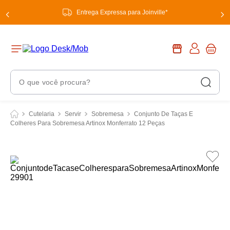
Entrega Expressa para Joinville*
O que você procura?
Termos Mais Buscados
Cutelaria
Servir
Sobremesa
Conjunto De Taças E
Colheres Para Sobremesa Artinox Monferrato 12 Peças
1
º
chuveiro
2
º
tinta
3
º
torneira
4
º
garrafa térmica
5
º
banheiro
6
º
luminária