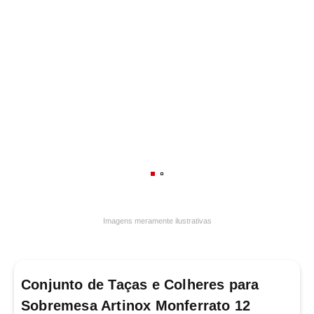
7
º
varal
8
º
panelas
9
º
caneca
10
º
lâmpada
Imagens meramente ilustrativas
Conjunto de Taças e Colheres para
Sobremesa Artinox Monferrato 12