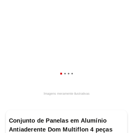
7
º
luminária
8
º
panelas
9
º
varal
10
º
caneca
Imagens meramente ilustrativas
Conjunto de Panelas em Alumínio
Antiaderente Dom Multiflon 4 peças