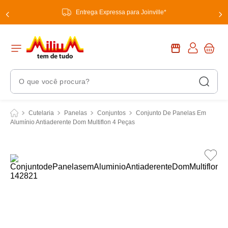
Entrega Expressa para Joinville*
O que você procura?
Termos Mais Buscados
Cutelaria
Panelas
Conjuntos
Conjunto De Panelas Em
Alumínio Antiaderente Dom Multiflon 4 Peças
1
º
chuveiro
2
º
tinta
3
º
torneira
4
º
frigideira multiflon
5
º
garrafa térmica
6
º
banheiro