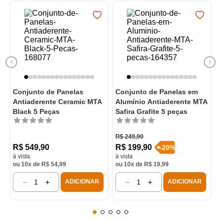
Conjunto de Panelas
Conjunto de Panelas em
Antiaderente Ceramic MTA
Alumínio Antiaderente MTA
Black 5 Peças
Safira Grafite 5 peças
R$
249
,
90
R$
549
,
90
R$
199
,
90
-
20
%
à vista
à vista
ou
10
x de
R$
54
,
99
ou
10
x de
R$
19
,
99
－
＋
－
＋
ADICIONAR
ADICIONAR