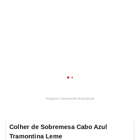
7
º
varal
8
º
panelas
9
º
caneca
10
º
frigideira multiflon
Imagens meramente ilustrativas
Colher de Sobremesa Cabo Azul
Tramontina Leme