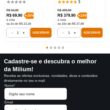
3
R$
94
,
90
R$
499
,
90
R$
69
,
90
R$
379
,
90
-
26
%
-
24
%
à vista
à vista
ou
3
x de
R$
23
,
30
ou
10
x de
R$
37
,
99
－
＋
－
＋
ADICIONAR
ADICIONAR
Cadastre-se e descubra o melhor
da Milium!
Receba as ofertas exclusivas, novidades, dicas e conteúdos
diretamente no seu e-mail.
Nome*
Email