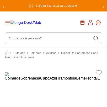
Entrega Expressa para Joinville*
O que você procura?
Termos Mais Buscados
Cutelaria
Talheres
Avulsos
Colher De Sobremesa Cabo
Azul Tramontina Leme
1
º
chuveiro
2
º
tinta
3
º
torneira
4
º
garrafa térmica
5
º
banheiro
6
º
luminária