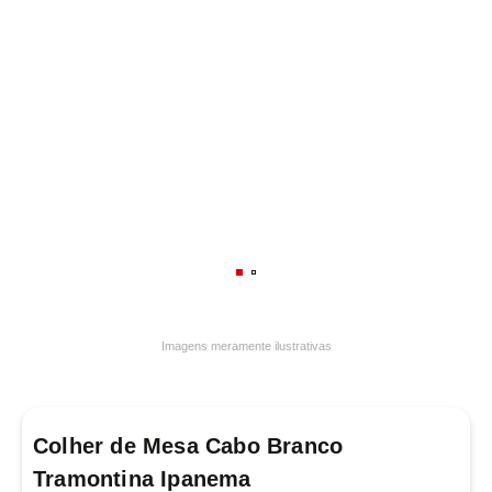
7
º
luminária
8
º
panelas
9
º
varal
10
º
caneca
Imagens meramente ilustrativas
Colher de Mesa Cabo Branco
Tramontina Ipanema