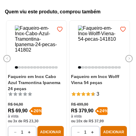
Quem viu este produto, comprou também
Faqueiro em Inox Cabo
Faqueiro em Inox Wolff
Azul Tramontina Ipanema
Viena 54 peças
24 peças
3
R$
94
,
90
R$
499
,
90
R$
69
,
90
R$
379
,
90
-
26
%
-
24
%
à vista
à vista
ou
3
x de
R$
23
,
30
ou
10
x de
R$
37
,
99
－
＋
－
＋
ADICIONAR
ADICIONAR