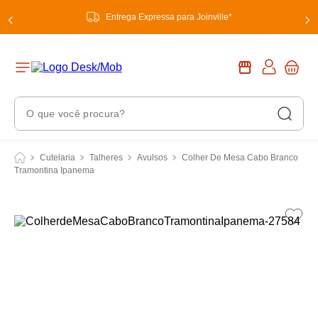
Entrega Expressa para Joinville*
O que você procura?
Termos Mais Buscados
Cutelaria
Talheres
Avulsos
Colher De Mesa Cabo Branco
Tramontina Ipanema
1
º
chuveiro
2
º
tinta
3
º
torneira
4
º
frigideira multiflon
5
º
garrafa térmica
6
º
banheiro