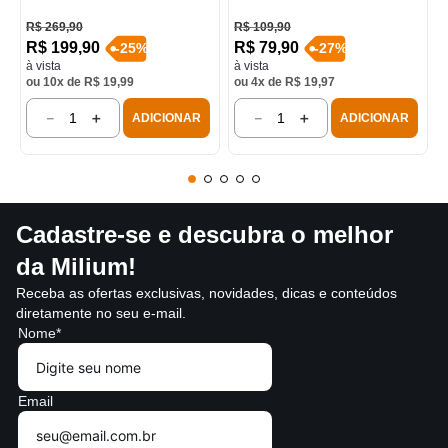
R$
269
,
90
R$
109
,
90
R$
199
,
90
R$
79
,
90
-
25
%
-
27
%
à vista
à vista
ou
10
x de
R$
19
,
99
ou
4
x de
R$
19
,
97
－
＋
－
＋
ADICIONAR
ADICIONAR
Cadastre-se e descubra o melhor
da Milium!
Receba as ofertas exclusivas, novidades, dicas e conteúdos
diretamente no seu e-mail.
Nome*
Email