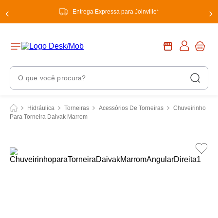
Entrega Expressa para Joinville*
O que você procura?
Termos Mais Buscados
Hidráulica
Torneiras
Acessórios De Torneiras
Chuveirinho
Para Torneira Daivak Marrom
1
º
chuveiro
2
º
tinta
3
º
torneira
4
º
garrafa térmica
5
º
banheiro
6
º
luminária