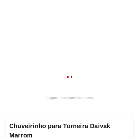
7
º
frigideira multiflon
8
º
panelas
9
º
varal
10
º
caneca
Imagens meramente ilustrativas
Chuveirinho para Torneira Daivak
Marrom