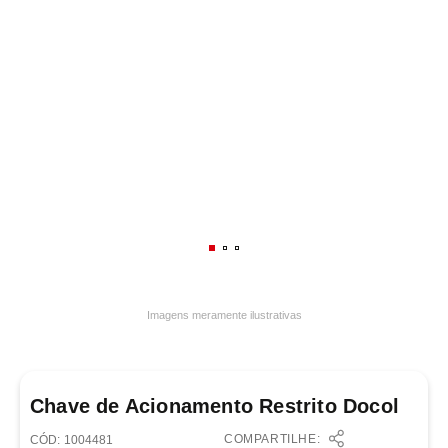
7
º
frigideira multiflon
8
º
panelas
9
º
varal
10
º
caneca
Imagens meramente ilustrativas
Chave de Acionamento Restrito Docol
COMPARTILHE:
:
1004481