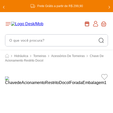
Frete Grátis a partir de R$ 299,90
O que você procura?
Termos Mais Buscados
Hidráulica
Torneiras
Acessórios De Torneiras
Chave De
Acionamento Restrito Docol
1
º
chuveiro
2
º
tinta
3
º
torneira
4
º
garrafa térmica
5
º
banheiro
6
º
luminária