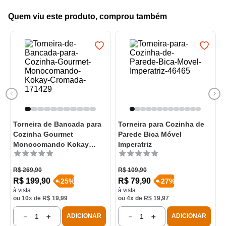
Quem viu este produto, comprou também
Torneira de Bancada para
Torneira para Cozinha de
Cozinha Gourmet
Parede Bica Móvel
Monocomando Kokay
Imperatriz
Cromada
R$
269
,
90
R$
109
,
90
R$
199
,
90
R$
79
,
90
-
25
%
-
27
%
à vista
à vista
ou
10
x de
R$
19
,
99
ou
4
x de
R$
19
,
97
－
＋
－
＋
ADICIONAR
ADICIONAR