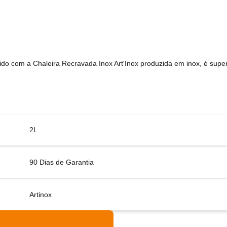
do com a Chaleira Recravada Inox Art'Inox produzida em inox, é super 
2L
90 Dias de Garantia
Artinox