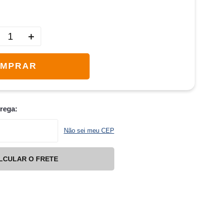
＋
MPRAR
trega:
Não sei meu CEP
LCULAR O FRETE