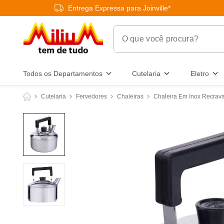
Entrega Expressa para Joinville*
O que você procura?
Termos Mais Buscados
Todos os Departamentos
Cutelaria
Eletro
1
º
chuveiro
Cutelaria
Fervedores
Chaleiras
Chaleira Em Inox Recrava
2
º
tinta
3
º
torneira
4
º
garrafa térmica
5
º
banheiro
6
º
luminária
7
º
frigideira multiflon
8
º
panelas