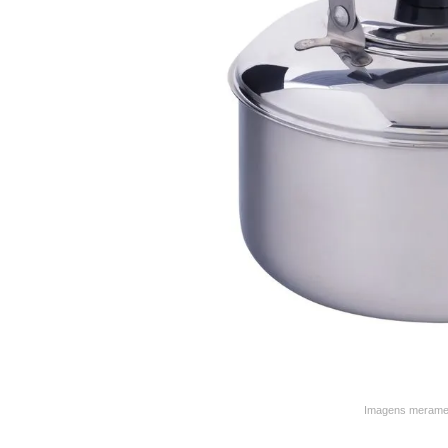
9
º
varal
10
º
caneca
Imagens merament