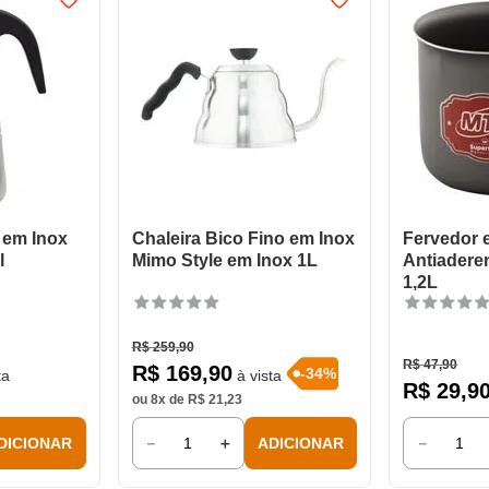
a em Inox
Chaleira Bico Fino em Inox
Fervedor 
l
Mimo Style em Inox 1L
Antiaderen
1,2L
R$
259
,
90
R$
47
,
90
R$
169
,
90
-
34
%
ta
à vista
R$
29
,
9
ou
8
x de
R$
21
,
23
－
＋
－
DICIONAR
ADICIONAR