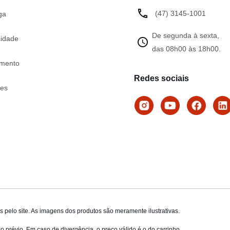
(47) 3145-1001
ga
De segunda à sexta,
cidade
das 08h00 às 18h00.
mento
Redes sociais
tes
 pelo site. As imagens dos produtos são meramente ilustrativas.
o prévio. Em caso de divergência, o preço válido é o do carrinho.