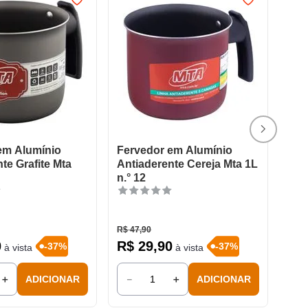
em Alumínio
Fervedor em Alumínio
te Grafite Mta
Antiaderente Cereja Mta 1L
n.° 12
R$
47
,
90
0
R$
29
,
90
-
37
%
-
37
%
à vista
à vista
＋
－
＋
ADICIONAR
ADICIONAR