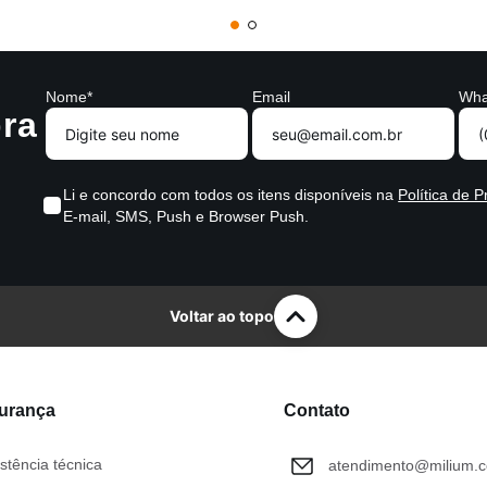
Nome*
Email
Wha
ra
Li e concordo com todos os itens disponíveis na
Política de P
E-mail, SMS, Push e Browser Push.
Voltar ao topo
gurança
Contato
stência técnica
atendimento@milium.c