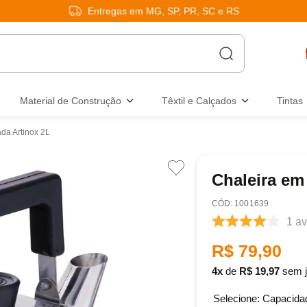
Entregas em MG, SP, PR, SC e RS
Material de Construção
Têxtil e Calçados
Tintas
da Artinox 2L
Chaleira em
:
1001639
1
av
R$
79
,
90
4
de
R$
19
,
97
sem j
Capacida