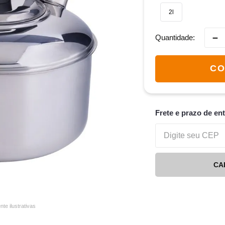
2l
－
Quantidade
CO
Frete e prazo de en
CA
e ilustrativas