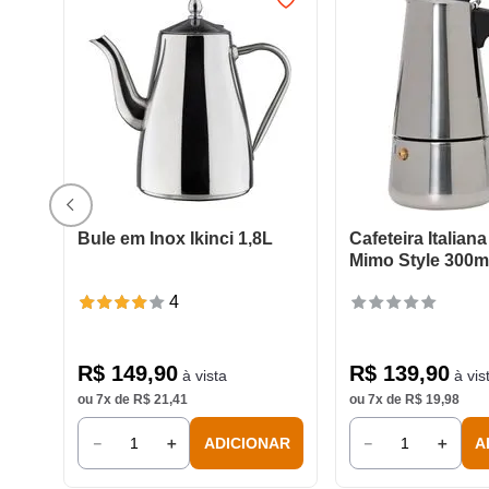
Bule em Inox Ikinci 1,8L
Cafeteira Italian
Mimo Style 300m
4
R$
149
,
90
R$
139
,
90
à vista
à vis
ou
7
x de
R$
21
,
41
ou
7
x de
R$
19
,
98
－
＋
－
＋
ADICIONAR
A