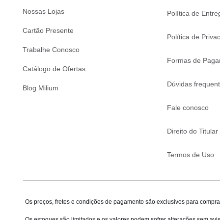
Nossas Lojas
Política de Entre
Cartão Presente
Política de Priva
Trabalhe Conosco
Formas de Paga
Catálogo de Ofertas
Dúvidas frequen
Blog Milium
Fale conosco
Direito do Titular
Termos de Uso
Os preços, fretes e condições de pagamento são exclusivos para compras
Os estoques são limitados e os valores podem sofrer alterações sem avis