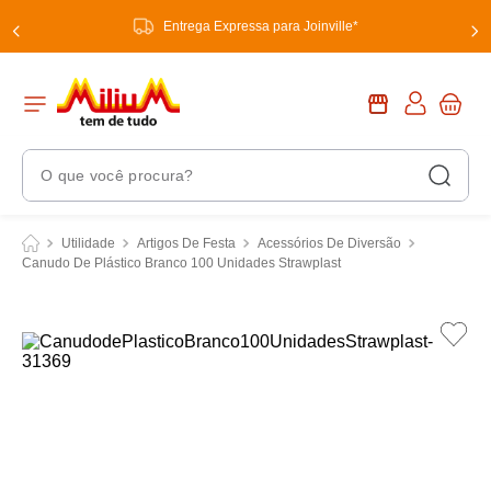
Entrega Expressa para Joinville*
O que você procura?
Termos Mais Buscados
Utilidade
Artigos De Festa
Acessórios De Diversão
Canudo De Plástico Branco 100 Unidades Strawplast
1
º
chuveiro
2
º
tinta
3
º
torneira
4
º
garrafa térmica
5
º
banheiro
6
º
luminária