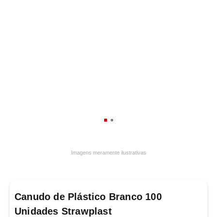
7
º
frigideira multiflon
8
º
panelas
9
º
varal
10
º
caneca
Imagens meramente ilustrativas
Canudo de Plástico Branco 100
Unidades Strawplast