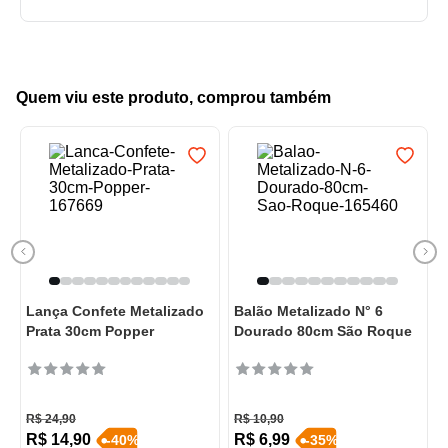
Quem viu este produto, comprou também
Lança Confete Metalizado
Balão Metalizado N° 6
Prata 30cm Popper
Dourado 80cm São Roque
R$
24
,
90
R$
10
,
90
R$
14
,
90
R$
6
,
99
-
40
%
-
35
%