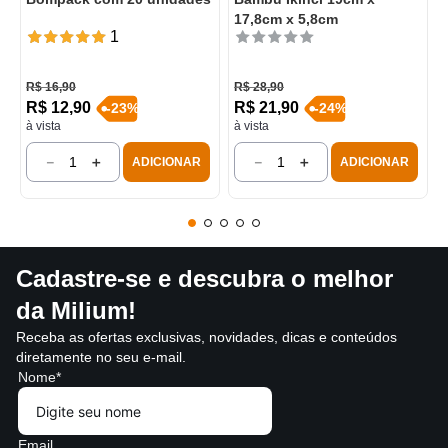
17,8cm x 5,8cm
1
R$
16
,
90
R$
28
,
90
R$
12
,
90
R$
21
,
90
-
23
%
-
24
%
à vista
à vista
－
＋
－
＋
ADICIONAR
ADICIONAR
Cadastre-se e descubra o melhor
da Milium!
Receba as ofertas exclusivas, novidades, dicas e conteúdos
diretamente no seu e-mail.
Nome*
Email