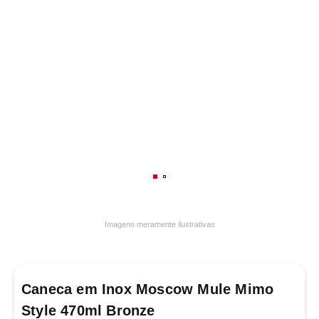
7
º
frigideira multiflon
8
º
panelas
9
º
varal
10
º
caneca
Imagens meramente ilustrativas
Caneca em Inox Moscow Mule Mimo
Style 470ml Bronze