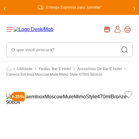
Entrega Expressa para Joinville*
O que você procura?
Termos Mais Buscados
Utilidade
Festas, Bar E Hotel
Acessórios De Bar E Hotel
Caneca Em Inox Moscow Mule Mimo Style 470ml Bronze
1
º
chuveiro
2
º
tinta
-
25
%
3
º
torneira
4
º
garrafa térmica
5
º
banheiro
6
º
luminária