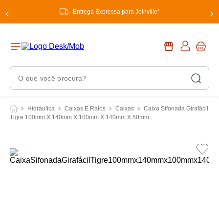
Entrega Expressa para Joinville*
O que você procura?
Termos Mais Buscados
Hidráulica
Caixas E Ralos
Caixas
Caixa Sifonada Girafácil
Tigre 100mm X 140mm X 100mm X 140mm X 50mm
1
º
chuveiro
2
º
tinta
3
º
torneira
4
º
garrafa térmica
5
º
banheiro
6
º
luminária