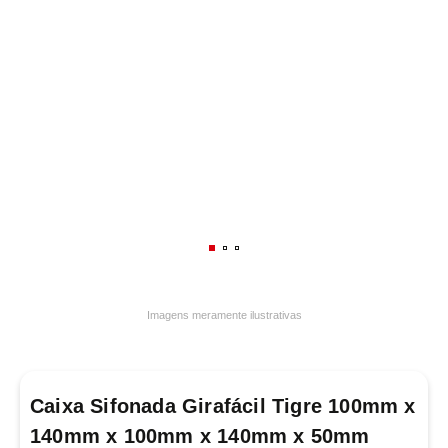
7
º
varal
8
º
panelas
9
º
caneca
10
º
frigideira multiflon
Imagens meramente ilustrativas
Caixa Sifonada Girafácil Tigre 100mm x
140mm x 100mm x 140mm x 50mm