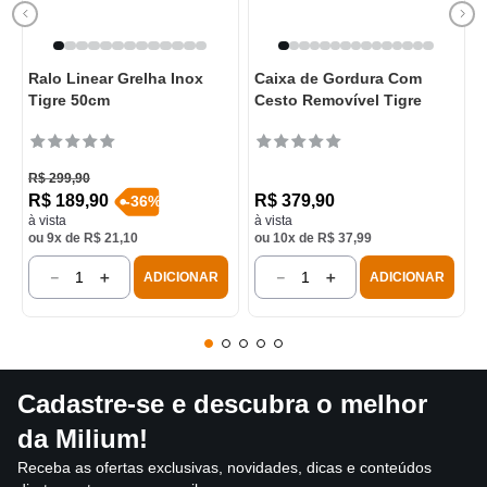
Ralo Linear Grelha Inox
Caixa de Gordura Com
Tigre 50cm
Cesto Removível Tigre
R$
299
,
90
R$
189
,
90
R$
379
,
90
-
36
%
à vista
à vista
ou
9
x de
R$
21
,
10
ou
10
x de
R$
37
,
99
－
＋
－
＋
ADICIONAR
ADICIONAR
Cadastre-se e descubra o melhor
da Milium!
Receba as ofertas exclusivas, novidades, dicas e conteúdos