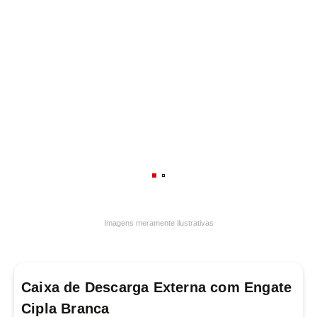
7
º
frigideira multiflon
8
º
panelas
9
º
varal
10
º
caneca
Imagens meramente ilustrativas
Caixa de Descarga Externa com Engate
Cipla Branca