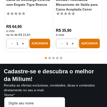
sem Engate Tigre Branca
Mecanismo de Saída para
Caixa Acoplada Censi
R$
64
,
90
R$
35
,
90
à vista
ou
3
x de
R$
21
,
63
à vista
－
＋
－
＋
ADICIONAR
ADICIONAR
Cadastre-se e descubra o melhor
da Milium!
Receba as ofertas exclusivas, novidades, dicas e conteúdos
diretamente no seu e-mail.
Nome*