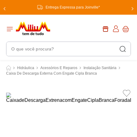
Entrega Expressa para Joinville*
O que você procura?
Termos Mais Buscados
Hidráulica
Acessórios E Reparos
Instalação Sanitária
Caixa De Descarga Externa Com Engate Cipla Branca
1
º
chuveiro
2
º
tinta
3
º
torneira
4
º
garrafa térmica
5
º
banheiro
6
º
luminária