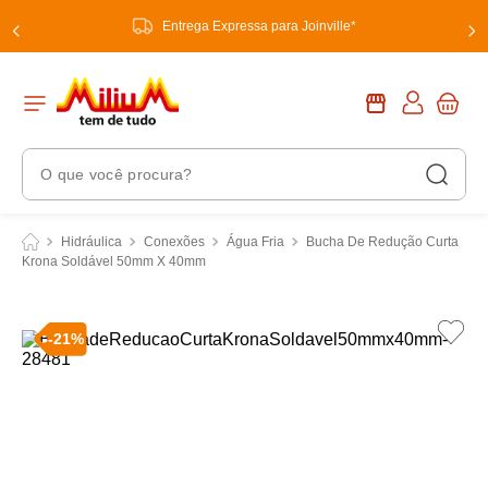
Entrega Expressa para Joinville*
O que você procura?
Termos Mais Buscados
Hidráulica
Conexões
Água Fria
Bucha De Redução Curta
Krona Soldável 50mm X 40mm
1
º
chuveiro
2
º
tinta
-
21
%
3
º
torneira
4
º
garrafa térmica
5
º
banheiro
6
º
luminária