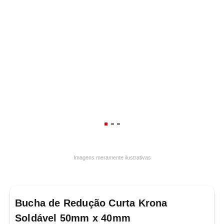
7
º
frigideira multiflon
8
º
panelas
9
º
varal
10
º
caneca
Imagens meramente ilustrativas
Bucha de Redução Curta Krona
Soldável 50mm x 40mm