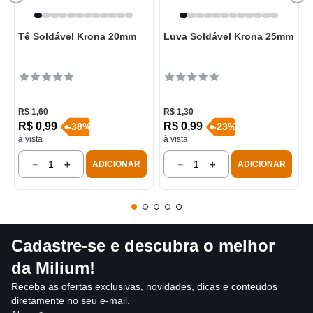
Tê Soldável Krona 20mm
Luva Soldável Krona 25mm
R$
1
,
60
R$
1
,
30
R$
0
,
99
R$
0
,
99
-
38
%
-
23
%
à vista
à vista
－
＋
－
＋
ADICIONAR
ADICIONAR
Cadastre-se e descubra o melhor
da Milium!
Receba as ofertas exclusivas, novidades, dicas e conteúdos
diretamente no seu e-mail.