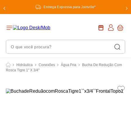
Entrega Expressa para Joinville*
O que você procura?
Termos Mais Buscados
Hidráulica
Conexões
Água Fria
Bucha De Redução Com
Rosca Tigre 1" X 3/4"
1
º
chuveiro
2
º
tinta
3
º
torneira
4
º
garrafa térmica
5
º
banheiro
6
º
luminária