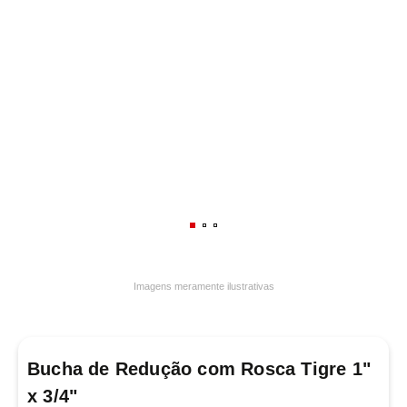
7
º
varal
8
º
panelas
9
º
caneca
10
º
frigideira multiflon
Imagens meramente ilustrativas
Bucha de Redução com Rosca Tigre 1"
x 3/4"