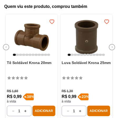
Quem viu este produto, comprou também
Tê Soldável Krona 20mm
Luva Soldável Krona 25mm
R$
1
,
60
R$
1
,
30
R$
0
,
99
R$
0
,
99
-
38
%
-
23
%
à vista
à vista
－
＋
－
＋
ADICIONAR
ADICIONAR