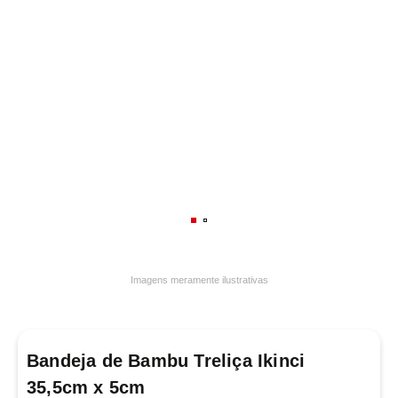
7
º
frigideira multiflon
8
º
panelas
9
º
varal
10
º
caneca
Imagens meramente ilustrativas
Bandeja de Bambu Treliça Ikinci
35,5cm x 5cm