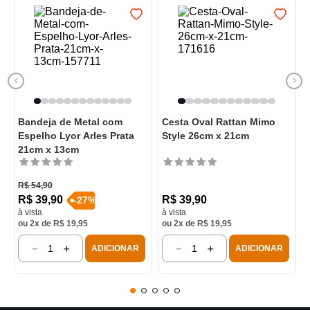
Bandeja de Metal com
Cesta Oval Rattan Mimo
Espelho Lyor Arles Prata
Style 26cm x 21cm
21cm x 13cm
R$
54
,
90
R$
39
,
90
R$
39
,
90
-
27
%
à vista
à vista
ou
2
x de
R$
19
,
95
ou
2
x de
R$
19
,
95
－
＋
－
＋
ADICIONAR
ADICIONAR