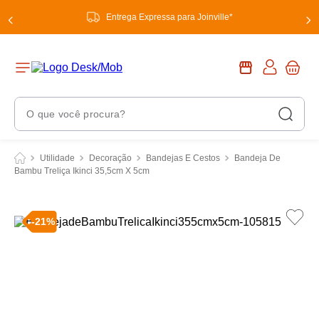
Entrega Expressa para Joinville*
O que você procura?
Termos Mais Buscados
Utilidade
Decoração
Bandejas E Cestos
Bandeja De
Bambu Treliça Ikinci 35,5cm X 5cm
1
º
chuveiro
2
º
tinta
-
21
%
3
º
torneira
4
º
garrafa térmica
5
º
banheiro
6
º
luminária