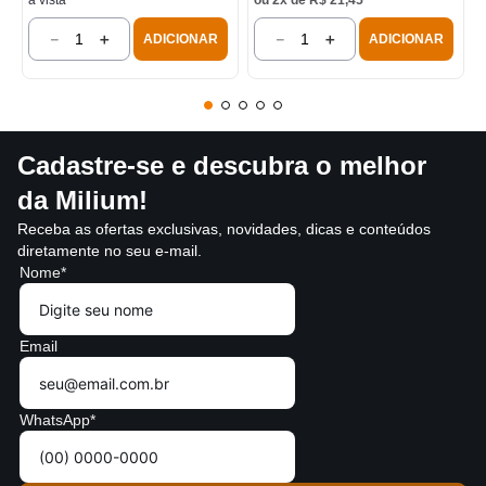
à vista
ou
2
x de
R$
21
,
45
－
＋
－
＋
ADICIONAR
ADICIONAR
Cadastre-se e descubra o melhor
da Milium!
Receba as ofertas exclusivas, novidades, dicas e conteúdos
diretamente no seu e-mail.
Nome*
Email
WhatsApp*