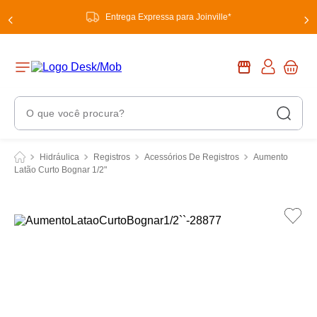
Entrega Expressa para Joinville*
O que você procura?
Termos Mais Buscados
Hidráulica
Registros
Acessórios De Registros
Aumento
Latão Curto Bognar 1/2"
1
º
chuveiro
2
º
tinta
3
º
torneira
4
º
garrafa térmica
5
º
banheiro
6
º
luminária