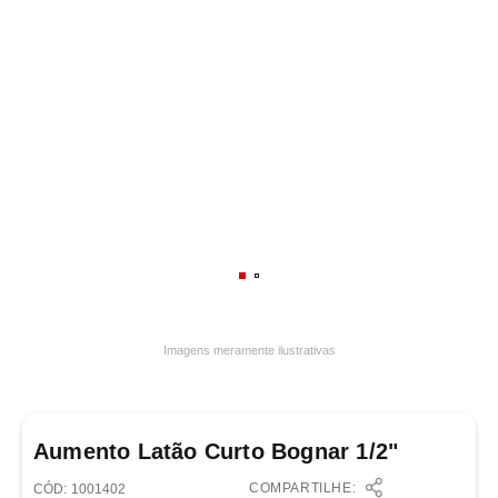
7
º
frigideira multiflon
8
º
panelas
9
º
varal
10
º
caneca
Imagens meramente ilustrativas
Aumento Latão Curto Bognar 1/2"
COMPARTILHE:
:
1001402