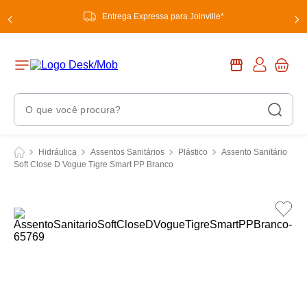
Entrega Expressa para Joinville*
O que você procura?
Termos Mais Buscados
Hidráulica
Assentos Sanitários
Plástico
Assento Sanitário
Soft Close D Vogue Tigre Smart PP Branco
1
º
chuveiro
2
º
tinta
3
º
torneira
4
º
garrafa térmica
5
º
banheiro
6
º
luminária