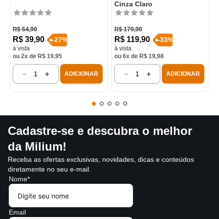
Cinza Claro
R$
54
,
90
R$
179
,
90
R$
39
,
90
R$
119
,
90
-
27
%
-
33
%
à vista
à vista
ou
2
x de
R$
19
,
95
ou
6
x de
R$
19
,
98
－
＋
－
＋
ADICIONAR
ADICIONAR
Cadastre-se e descubra o melhor
da Milium!
Receba as ofertas exclusivas, novidades, dicas e conteúdos
diretamente no seu e-mail.
Nome*
Email