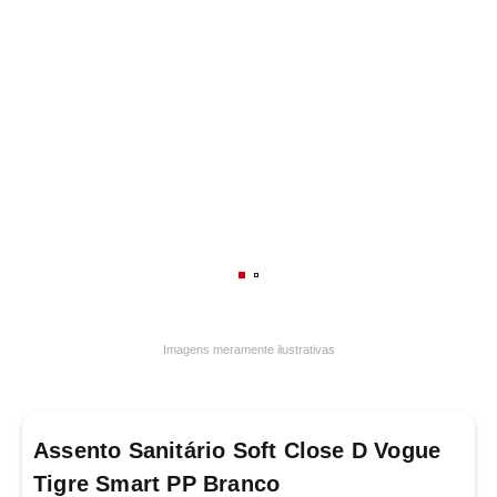
7
º
varal
8
º
panelas
9
º
caneca
10
º
frigideira multiflon
Imagens meramente ilustrativas
Assento Sanitário Soft Close D Vogue
Tigre Smart PP Branco