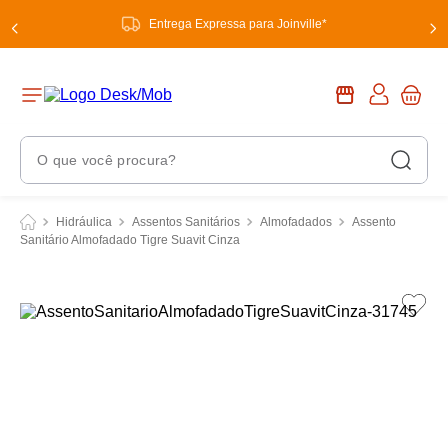
Entrega Expressa para Joinville*
O que você procura?
Termos Mais Buscados
Hidráulica
Assentos Sanitários
Almofadados
Assento
Sanitário Almofadado Tigre Suavit Cinza
1
º
chuveiro
2
º
tinta
3
º
torneira
4
º
garrafa térmica
5
º
banheiro
6
º
luminária