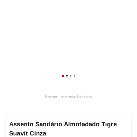
7
º
varal
8
º
panelas
9
º
caneca
10
º
frigideira multiflon
Imagens meramente ilustrativas
Assento Sanitário Almofadado Tigre
Suavit Cinza