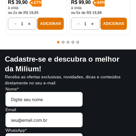
R$
39
,
90
R$
99
,
90
-
27
%
-
44
%
à vista
à vista
ou
2
x de
R$
19
,
95
ou
5
x de
R$
19
,
98
－
＋
－
＋
ADICIONAR
ADICIONAR
Cadastre-se e descubra o melhor
da Milium!
Receba as ofertas exclusivas, novidades, dicas e conteúdos
diretamente no seu e-mail.
Nome*
Email
WhatsApp*